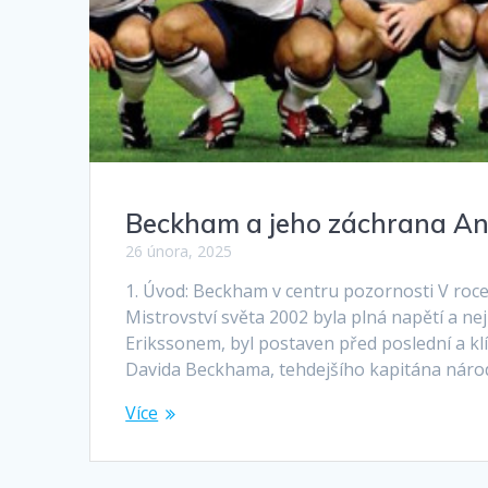
Beckham a jeho záchrana Ang
26 února, 2025
1. Úvod: Beckham v centru pozornosti V roce 
Mistrovství světa 2002 byla plná napětí a n
Erikssonem, byl postaven před poslední a kl
Davida Beckhama, tehdejšího kapitána náro
Více