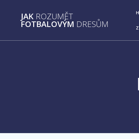
Přeskočit
na
JAK
ROZUMĚT
obsah
FOTBALOVÝM
DRESŮM
Z