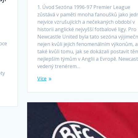
1. Úvod Sezóna 1996-97 Premier League
zůstává v paměti mnoha fanoušků jako jed
nejvíce vzrušujících a nečekaných období v
historii anglické nejvyšší fotbalové ligy. Pro
Newcastle United byla tato sezóna výjimeč
roce
nejen kvůli jejich fenomenálním výkonům, a
také kvůli tomu, jak se dokázali postavit tě
nejlepším týmům v Anglii a Evropě. Newcast
vedený trenérem…
oty
Více