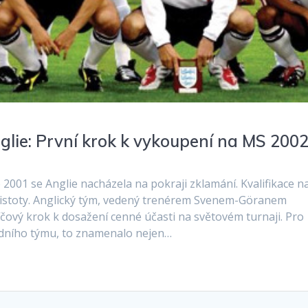
lie: První krok k vykoupení na MS 200
2001 se Anglie nacházela na pokraji zklamání. Kvalifikace n
ejistoty. Anglický tým, vedený trenérem Svenem-Göranem
íčový krok k dosažení cenné účasti na světovém turnaji. Pro
dního týmu, to znamenalo nejen…