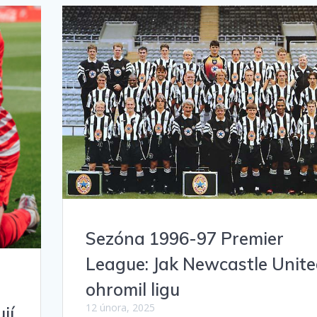
Sezóna 1996-97 Premier
League: Jak Newcastle Unit
h
ohromil ligu
12 února, 2025
jí