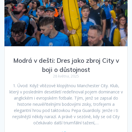
Modrá v dešti: Dres jako zbroj City v
boji o důstojnost
28 května, 2025
1. Úvod: Když vítězové klopýtnou Manchester City. Klub,
který v posledním desetiletí redefinoval pojem dominance v
anglickém i evropském fotbale. Tým, jenž se zapsal do
historie neuvěřitelnými bodovými zisky, trofejemi a
elegantní hrou pod taktovkou Pepa Guardioly. Jenže i ti
nejsilnější někdy narazí. A právě v sezóně, kdy se od City
očekávalo další triumfální tažení,…