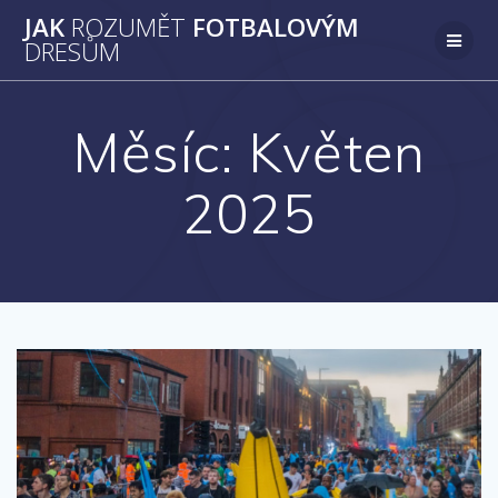
Přeskočit
JAK
ROZUMĚT
FOTBALOVÝM
na
DRESŮM
obsah
Měsíc:
Květen
2025