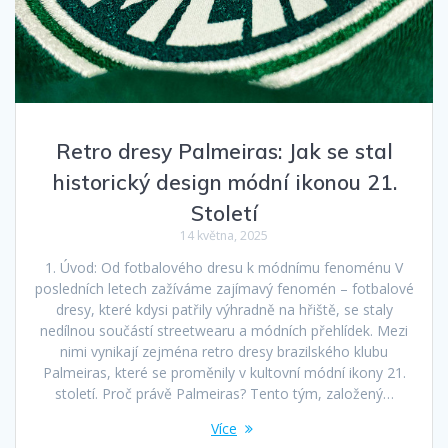
Retro dresy Palmeiras: Jak se stal
historický design módní ikonou 21.
Století
14 května, 2025
1. Úvod: Od fotbalového dresu k módnímu fenoménu V
posledních letech zažíváme zajímavý fenomén – fotbalové
dresy, které kdysi patřily výhradně na hřiště, se staly
nedílnou součástí streetwearu a módních přehlídek. Mezi
nimi vynikají zejména retro dresy brazilského klubu
Palmeiras, které se proměnily v kultovní módní ikony 21.
století. Proč právě Palmeiras? Tento tým, založený…
Více