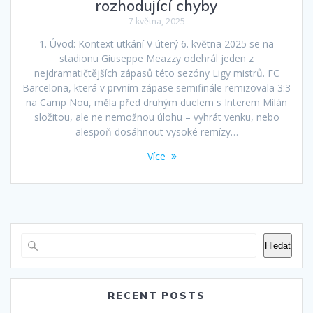
rozhodující chyby
7 května, 2025
1. Úvod: Kontext utkání V úterý 6. května 2025 se na
stadionu Giuseppe Meazzy odehrál jeden z
nejdramatičtějších zápasů této sezóny Ligy mistrů. FC
Barcelona, která v prvním zápase semifinále remizovala 3:3
na Camp Nou, měla před druhým duelem s Interem Milán
složitou, ale ne nemožnou úlohu – vyhrát venku, nebo
alespoň dosáhnout vysoké remízy…
Více
Hledat
RECENT POSTS