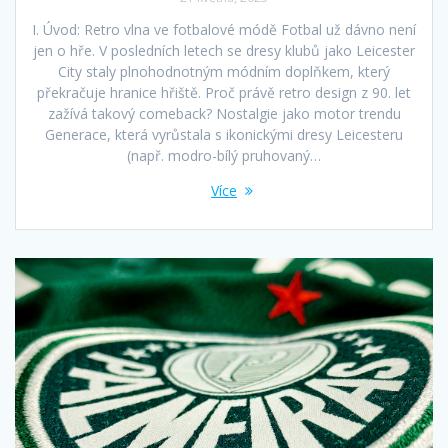
I. Úvod: Retro vlna ve fotbalové módě Fotbal už dávno není
jen o hře. V posledních letech se dresy klubů jako Leicester
City staly plnohodnotným módním doplňkem, který
překračuje hranice hřiště. Proč právě retro design z 90. let
zažívá takový comeback? Nostalgie jako motor trendu
Generace, která vyrůstala s ikonickými dresy Leicesteru
(např. modro-bílý pruhovaný…
Více