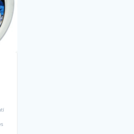
y
tí
es