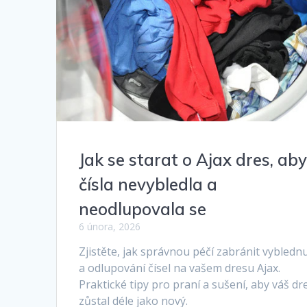
Jak se starat o Ajax dres, ab
čísla nevybledla a
neodlupovala se
6 února, 2026
Zjistěte, jak správnou péčí zabránit vyblednu
a odlupování čísel na vašem dresu Ajax.
Praktické tipy pro praní a sušení, aby váš dr
zůstal déle jako nový.