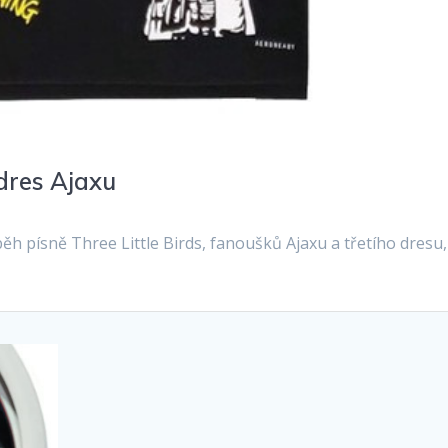
 dres Ajaxu
běh písně Three Little Birds, fanoušků Ajaxu a třetího dresu,