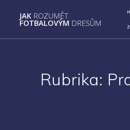
Přeskočit
na
JAK
ROZUMĚT
obsah
FOTBALOVÝM
DRESŮM
Z
Rubrika:
Pr