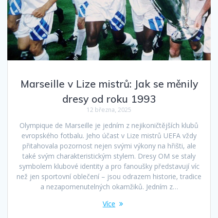
Marseille v Lize mistrů: Jak se měnily
dresy od roku 1993
12 března, 2025
Olympique de Marseille je jedním z nejikoničtějších klubů
evropského fotbalu. Jeho účast v Lize mistrů UEFA vždy
přitahovala pozornost nejen svými výkony na hřišti, ale
také svým charakteristickým stylem. Dresy OM se staly
symbolem klubové identity a pro fanoušky představují víc
než jen sportovní oblečení – jsou odrazem historie, tradice
a nezapomenutelných okamžiků. Jedním z…
Více