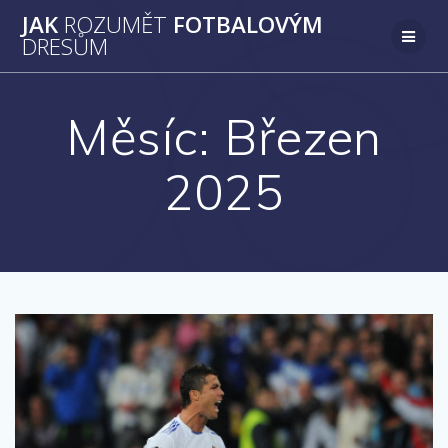
Přeskočit
JAK
ROZUMĚT
FOTBALOVÝM
na
DRESŮM
obsah
Měsíc:
Březen
2025