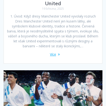
United
19 března, 2025
1. Úvod: Když dresy Manchester United vyvolaly rozruch
Dres Manchester United není jen kusem látky, ale
symbolem klubové identity, tradice a historie. Červená
barva, která je neodmyslitelně spjata s týmem, evokuje sílu,
vášeň a bojovného ducha, kterým se klub proslavil. Během
let však United experimentovali s různými designy a
barvami – některé se staly ikonickými,…
Více