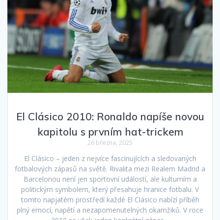
El Clásico 2010: Ronaldo napíše novou
kapitolu s prvním hat-trickem
26 března, 2025
El Clásico – jeden z nejvíce fascinujících a sledovaných
fotbalových zápasů na světě. Rivalita mezi Realem Madrid a
Barcelonou není jen sportovní událostí, ale kulturním a
politickým symbolem, který přesahuje hranice fotbalu. V
tomto napjatém prostředí každé El Clásico nabízí příběh
plný emocí, napětí a nezapomenutelných okamžiků. V roce