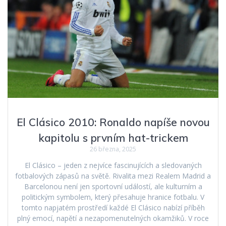
El Clásico 2010: Ronaldo napíše novou
kapitolu s prvním hat-trickem
26 března, 2025
El Clásico – jeden z nejvíce fascinujících a sledovaných
fotbalových zápasů na světě. Rivalita mezi Realem Madrid a
Barcelonou není jen sportovní událostí, ale kulturním a
politickým symbolem, který přesahuje hranice fotbalu. V
tomto napjatém prostředí každé El Clásico nabízí příběh
plný emocí, napětí a nezapomenutelných okamžiků. V roce