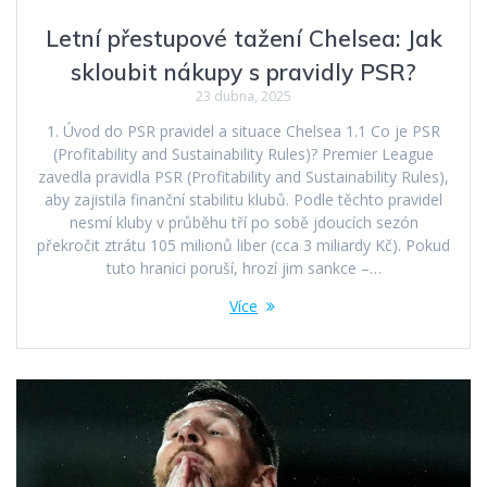
Letní přestupové tažení Chelsea: Jak
skloubit nákupy s pravidly PSR?
23 dubna, 2025
1. Úvod do PSR pravidel a situace Chelsea 1.1 Co je PSR
(Profitability and Sustainability Rules)? Premier League
zavedla pravidla PSR (Profitability and Sustainability Rules),
aby zajistila finanční stabilitu klubů. Podle těchto pravidel
nesmí kluby v průběhu tří po sobě jdoucích sezón
překročit ztrátu 105 milionů liber (cca 3 miliardy Kč). Pokud
tuto hranici poruší, hrozí jim sankce –…
Více