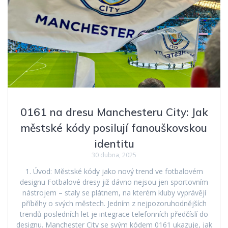
0161 na dresu Manchesteru City: Jak
městské kódy posilují fanouškovskou
identitu
30 dubna, 2025
1. Úvod: Městské kódy jako nový trend ve fotbalovém
designu Fotbalové dresy již dávno nejsou jen sportovním
nástrojem – staly se plátnem, na kterém kluby vyprávějí
příběhy o svých městech. Jedním z nejpozoruhodnějších
trendů posledních let je integrace telefonních předčíslí do
designu. Manchester City se svým kódem 0161 ukazuje, jak