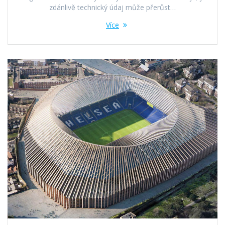
zdánlivě technický údaj může přerůst…
Více