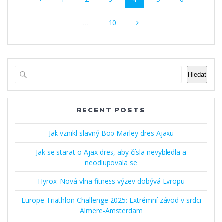
navigace
Stránka
…
10
Hledat
RECENT POSTS
Jak vznikl slavný Bob Marley dres Ajaxu
Jak se starat o Ajax dres, aby čísla nevybledla a
neodlupovala se
Hyrox: Nová vlna fitness výzev dobývá Evropu
Europe Triathlon Challenge 2025: Extrémní závod v srdci
Almere‑Amsterdam