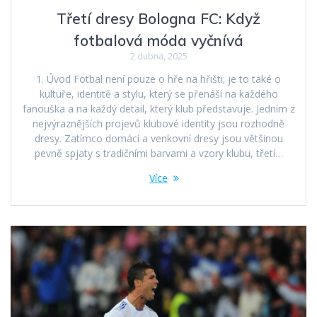
Třetí dresy Bologna FC: Když
fotbalová móda vyčnívá
2 dubna, 2025
1. Úvod Fotbal není pouze o hře na hřišti; je to také o
kultuře, identitě a stylu, který se přenáší na každého
fanouška a na každý detail, který klub představuje. Jedním z
nejvýraznějších projevů klubové identity jsou rozhodně
dresy. Zatímco domácí a venkovní dresy jsou většinou
pevně spjaty s tradičními barvami a vzory klubu, třetí…
Více