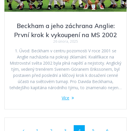
Beckham a jeho záchrana Anglie:
První krok k vykoupení na MS 2002
26 února, 2025
1. Úvod: Beckham v centru pozornosti V roce 2001 se
Anglie nacházela na pokraji zklamání. Kvalifikace na
Mistrovství světa 2002 byla plná napětí a nejistoty. Anglický
tým, vedený trenérem Svenem-Göranem Erikssonem, byl
postaven před poslední a klíčový krok k dosažení cenné
účasti na světovém turnaji. Pro Davida Beckhama,
tehdejšího kapitána národního týmu, to znamenalo nejen…
Více
Příspěvek
Stránka
Stránka
Stránka
Stránka
Stránka
Stránka
1
2
3
4
5
6