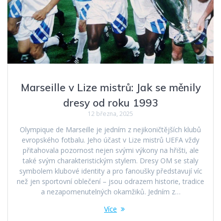
Marseille v Lize mistrů: Jak se měnily
dresy od roku 1993
12 března, 2025
Olympique de Marseille je jedním z nejikoničtějších klubů
evropského fotbalu. Jeho účast v Lize mistrů UEFA vždy
přitahovala pozornost nejen svými výkony na hřišti, ale
také svým charakteristickým stylem. Dresy OM se staly
symbolem klubové identity a pro fanoušky představují víc
než jen sportovní oblečení – jsou odrazem historie, tradice
a nezapomenutelných okamžiků. Jedním z…
Více