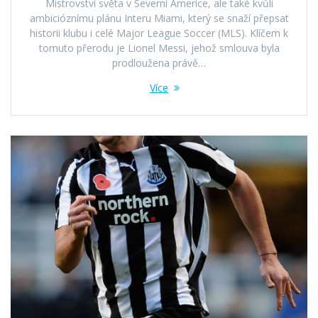
Mistrovství světa v Severní Americe, ale také kvůli
ambicióznímu plánu Interu Miami, který se snaží přepsat
historii klubu i celé Major League Soccer (MLS). Klíčem k
tomuto přerodu je Lionel Messi, jehož smlouva byla
prodloužena právě…
Více