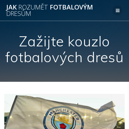
Přeskočit
JAK
ROZUMĚT
FOTBALOVÝM
na
DRESŮM
obsah
Zažijte kouzlo
fotbalových dresů