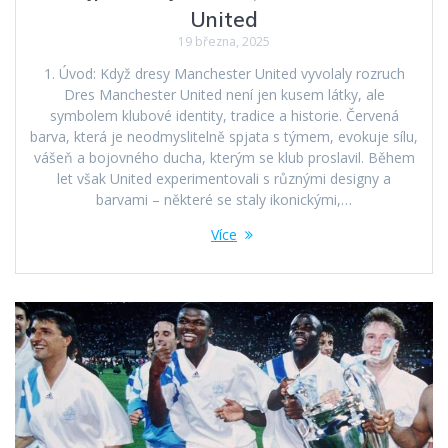
United
19 března, 2025
1. Úvod: Když dresy Manchester United vyvolaly rozruch
Dres Manchester United není jen kusem látky, ale
symbolem klubové identity, tradice a historie. Červená
barva, která je neodmyslitelně spjata s týmem, evokuje sílu,
vášeň a bojovného ducha, kterým se klub proslavil. Během
let však United experimentovali s různými designy a
barvami – některé se staly ikonickými,…
Více