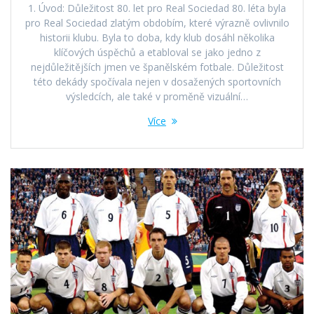
1. Úvod: Důležitost 80. let pro Real Sociedad 80. léta byla
pro Real Sociedad zlatým obdobím, které výrazně ovlivnilo
historii klubu. Byla to doba, kdy klub dosáhl několika
klíčových úspěchů a etabloval se jako jedno z
nejdůležitějších jmen ve španělském fotbale. Důležitost
této dekády spočívala nejen v dosažených sportovních
výsledcích, ale také v proměně vizuální…
Více