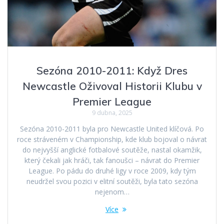
Sezóna 2010-2011: Když Dres
Newcastle Oživoval Historii Klubu v
Premier League
9 dubna, 2025
Sezóna 2010-2011 byla pro Newcastle United klíčová. Po
roce stráveném v Championship, kde klub bojoval o návrat
do nejvyšší anglické fotbalové soutěže, nastal okamžik,
který čekali jak hráči, tak fanoušci – návrat do Premier
League. Po pádu do druhé ligy v roce 2009, kdy tým
neudržel svou pozici v elitní soutěži, byla tato sezóna
nejenom…
Více