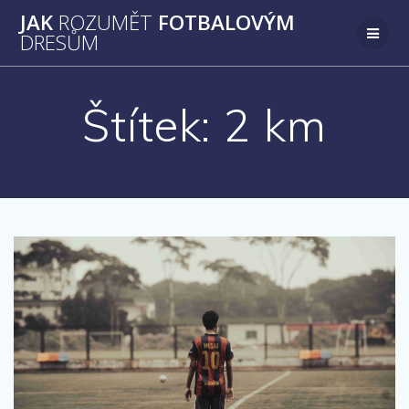
Přeskočit
JAK
ROZUMĚT
FOTBALOVÝM
na
DRESŮM
obsah
Štítek:
2 km