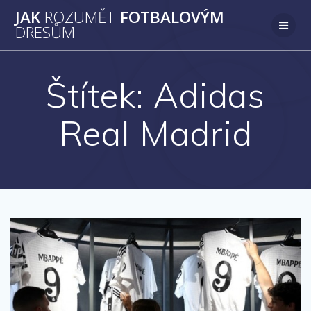
Přeskočit
JAK
ROZUMĚT
FOTBALOVÝM
na
DRESŮM
obsah
Štítek:
Adidas
Real Madrid