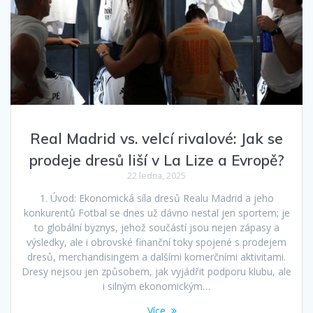
Real Madrid vs. velcí rivalové: Jak se
prodeje dresů liší v La Lize a Evropě?
22 ledna, 2025
1. Úvod: Ekonomická síla dresů Realu Madrid a jeho
konkurentů Fotbal se dnes už dávno nestal jen sportem; je
to globální byznys, jehož součástí jsou nejen zápasy a
výsledky, ale i obrovské finanční toky spojené s prodejem
dresů, merchandisingem a dalšími komerčními aktivitami.
Dresy nejsou jen způsobem, jak vyjádřit podporu klubu, ale
i silným ekonomickým…
Více