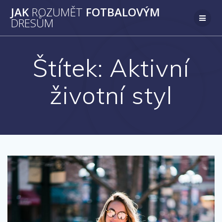
Přeskočit
JAK
ROZUMĚT
FOTBALOVÝM
na
DRESŮM
obsah
Štítek:
Aktivní
životní styl