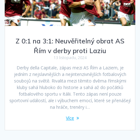
Z 0:1 na 3:1: Neuvěřitelný obrat AS
Řím v derby proti Laziu
13 listopadu, 2024
Derby della Capitale, zápas mezi AS Řím a Laziem, je
jedním z nejslavnějších a nejintenzivnějších fotbalových
soubojů na světě. Rivalita mezi těmito dvěma římskými
kluby sahá hluboko do historie a sahá až do počátků
fotbalového sportu v Itálii. Tento zápas není pouze
sportovní událostí, ale i výbuchem emocí, které se přenášejí
na hráče, trenéry i…
Více