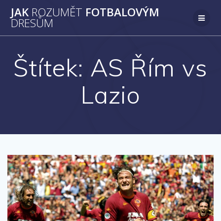
Přeskočit
JAK
ROZUMĚT
FOTBALOVÝM
na
DRESŮM
obsah
Štítek:
AS Řím vs
Lazio