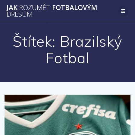
Přeskočit
JAK
ROZUMĚT
FOTBALOVÝM
na
DRESŮM
obsah
Štítek:
Brazilský
Fotbal