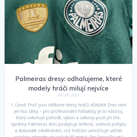
Palmeiras dresy: odhalujeme, které
modely hráči milují nejvíce
24 září, 2025
1. Úvod: Proč jsou oblíbené dresy hráčů důležité Dres není
jen kus látky – pro profesionální fotbalisty je to nástroj,
který ovlivňuje pohodlí, výkon a celkový pocit při hře.
Správný Palmeiras dres poskytuje lehkost, volnost pohybu
a dokonalé odvětrávání, což hráčům umožňuje udržet
vysokou intenzitu po celých 90 minut. Pro fanoušky má