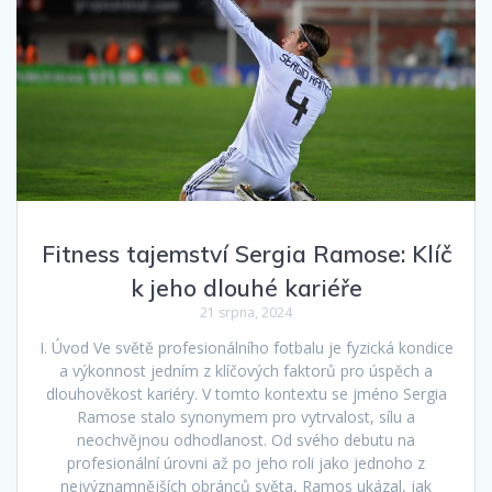
Fitness tajemství Sergia Ramose: Klíč
k jeho dlouhé kariéře
21 srpna, 2024
I. Úvod Ve světě profesionálního fotbalu je fyzická kondice
a výkonnost jedním z klíčových faktorů pro úspěch a
dlouhověkost kariéry. V tomto kontextu se jméno Sergia
Ramose stalo synonymem pro vytrvalost, sílu a
neochvějnou odhodlanost. Od svého debutu na
profesionální úrovni až po jeho roli jako jednoho z
nejvýznamnějších obránců světa, Ramos ukázal, jak