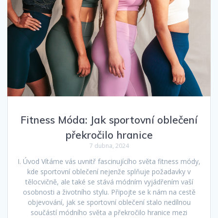
Fitness Móda: Jak sportovní oblečení
překročilo hranice
7 dubna, 2024
I. Úvod Vítáme vás uvnitř fascinujícího světa fitness módy,
kde sportovní oblečení nejenže splňuje požadavky v
tělocvičně, ale také se stává módním vyjádřením vaší
osobnosti a životního stylu. Připojte se k nám na cestě
objevování, jak se sportovní oblečení stalo nedílnou
součástí módního světa a překročilo hranice mezi