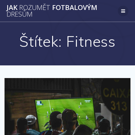
Přeskočit
JAK
ROZUMĚT
FOTBALOVÝM
na
DRESŮM
obsah
Štítek:
Fitness