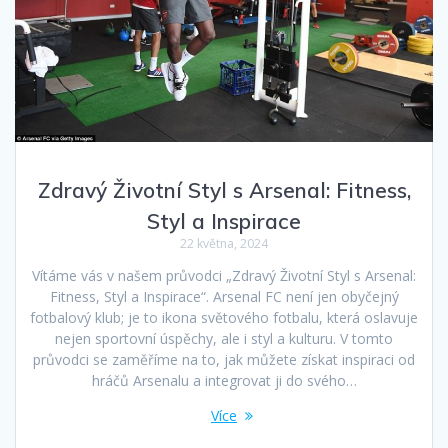
Zdravý Životní Styl s Arsenal: Fitness,
Styl a Inspirace
22 května, 2024
Vítáme vás v našem průvodci „Zdravý Životní Styl s Arsenal:
Fitness, Styl a Inspirace“. Arsenal FC není jen obyčejný
fotbalový klub; je to ikona světového fotbalu, která oslavuje
nejen sportovní úspěchy, ale i styl a kulturu. V tomto
průvodci se zaměříme na to, jak můžete získat inspiraci od
hráčů Arsenalu a integrovat ji do svého…
Více