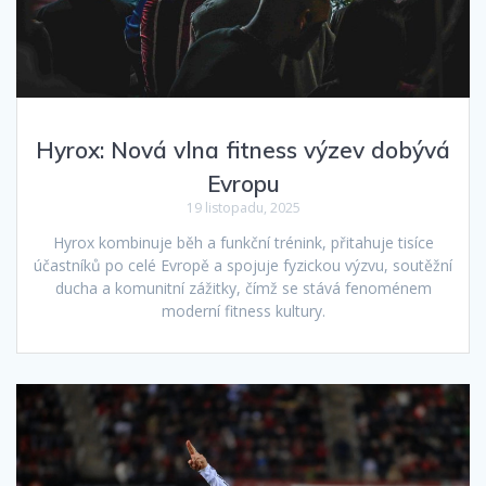
Hyrox: Nová vlna fitness výzev dobývá
Evropu
19 listopadu, 2025
Hyrox kombinuje běh a funkční trénink, přitahuje tisíce
účastníků po celé Evropě a spojuje fyzickou výzvu, soutěžní
ducha a komunitní zážitky, čímž se stává fenoménem
moderní fitness kultury.