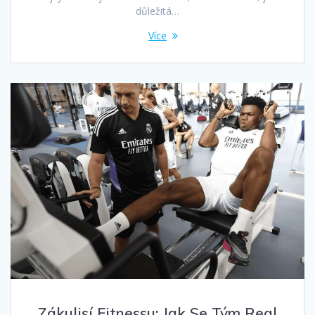
důležitá…
Více
Zákulisí Fitnessu: Jak Se Tým Real