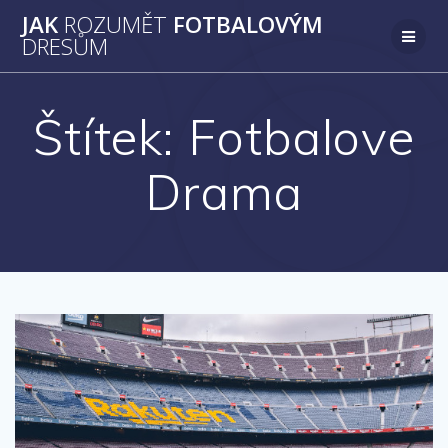
Přeskočit
JAK
ROZUMĚT
FOTBALOVÝM
na
DRESŮM
obsah
Štítek:
Fotbalove
Drama