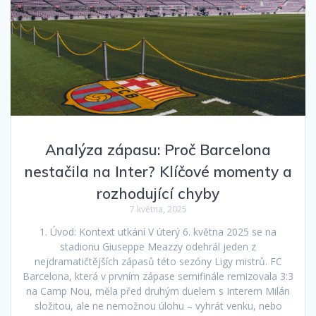
Analýza zápasu: Proč Barcelona
nestačila na Inter? Klíčové momenty a
rozhodující chyby
7 května, 2025
1. Úvod: Kontext utkání V úterý 6. května 2025 se na
stadionu Giuseppe Meazzy odehrál jeden z
nejdramatičtějších zápasů této sezóny Ligy mistrů. FC
Barcelona, která v prvním zápase semifinále remizovala 3:3
na Camp Nou, měla před druhým duelem s Interem Milán
složitou, ale ne nemožnou úlohu – vyhrát venku, nebo