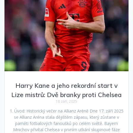
Harry Kane a jeho rekordní start v
Lize mistrů: Dvě branky proti Chelsea
18 září, 2025
1. Úvod: Historický večer na Allianz Aréně Dne 17. září 2025
se Allianz Aréna stala dějištěm zápasu, který zůstane v
paměti fotbalových fanoušků po celém světě. Bayern
Mnichov přivítal Chelsea v prvním utkání skupinové fáze