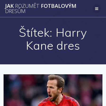
Přeskočit
JAK
ROZUMĚT
FOTBALOVÝM
na
DRESŮM
obsah
Štítek:
Harry
Kane dres