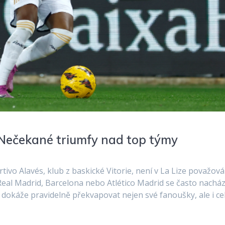
 Nečekané triumfy nad top týmy
tivo Alavés, klub z baskické Vitorie, není v La Lize považov
Real Madrid, Barcelona nebo Atlético Madrid se často nacház
ý dokáže pravidelně překvapovat nejen své fanoušky, ale i ce