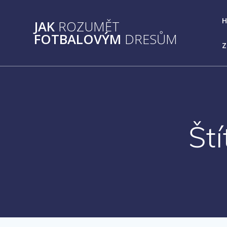
Přeskočit
na
JAK
ROZUMĚT
obsah
FOTBALOVÝM
DRESŮM
Z
Št