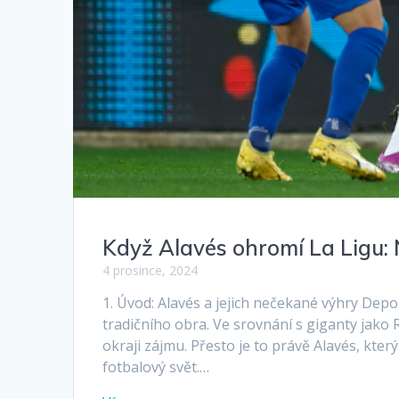
Když Alavés ohromí La Ligu:
4 prosince, 2024
1. Úvod: Alavés a jejich nečekané výhry Depor
tradičního obra. Ve srovnání s giganty jako 
okraji zájmu. Přesto je to právě Alavés, kter
fotbalový svět.…