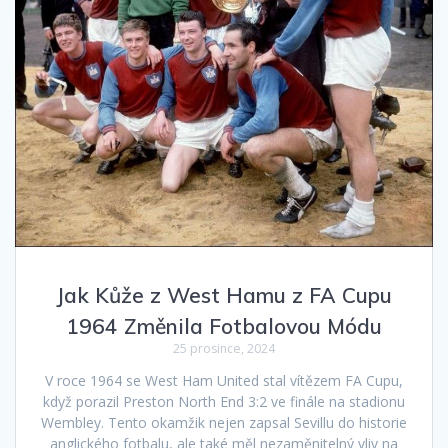
Jak Kůže z West Hamu z FA Cupu
1964 Změnila Fotbalovou Módu
25 prosince, 2024
V roce 1964 se West Ham United stal vítězem FA Cupu,
když porazil Preston North End 3:2 ve finále na stadionu
Wembley. Tento okamžik nejen zapsal Sevillu do historie
anglického fotbalu, ale také měl nezaměnitelný vliv na