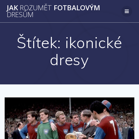
Přeskočit
JAK
ROZUMĚT
FOTBALOVÝM
na
DRESŮM
obsah
Štítek:
ikonické
dresy