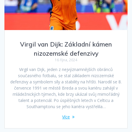
Virgil van Dijk: Základní kámen
nizozemské defenzivy
16 října, 2024
Virgil van Dijk, jeden z nejvýznamnějších obránců
současného fotbalu, se stal základem nizozemské
defenzivy a symbolem síly a stability na hřišti. Narodil se 8.
července 1991 ve městě Breda a svou kariéru zahájil v
mládežnických týmech, kde brzy ukázal svůj mimořádný
talent a potenciál. Po úspěšných letech v Celticu a
Southamptonu se jeho kariéra vystřelila…
Více