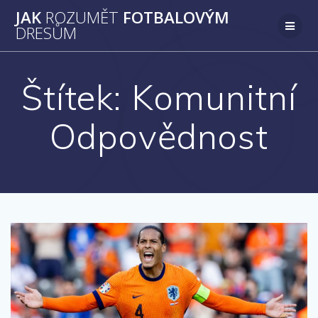
Přeskočit
JAK
ROZUMĚT
FOTBALOVÝM
na
DRESŮM
obsah
Štítek:
Komunitní
Odpovědnost