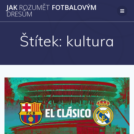
Přeskočit
JAK
ROZUMĚT
FOTBALOVÝM
na
DRESŮM
obsah
Štítek:
kultura