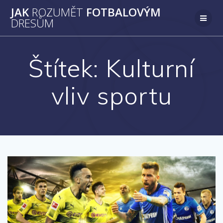
Přeskočit
JAK
ROZUMĚT
FOTBALOVÝM
na
DRESŮM
obsah
Štítek:
Kulturní
vliv sportu