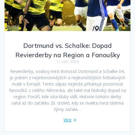
Dortmund vs. Schalke: Dopad
Revierderby na Region a Fanoušky
11 září, 2024
Revierderby, souboj mezi Borussií Dortmund a Schalke 04,
je jedním z nejintenzivnějších a nejikoničtějších fotbalových
rivalit v Evropě. Tento zápas nejenže přitahuje pozornost
fanoušků z celého Německa, ale také má hluboký dopad na
region Porúří, kde oba kluby sídlí. Historie tohoto derby
sahá až do začátku 20. století, kdy se rivalita mezi oběma
týmy začala…
Více