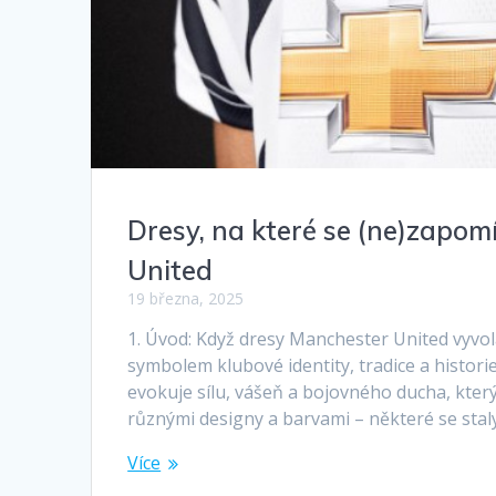
Dresy, na které se (ne)zapom
United
19 března, 2025
1. Úvod: Když dresy Manchester United vyvol
symbolem klubové identity, tradice a histori
evokuje sílu, vášeň a bojovného ducha, kter
různými designy a barvami – některé se stal
Více