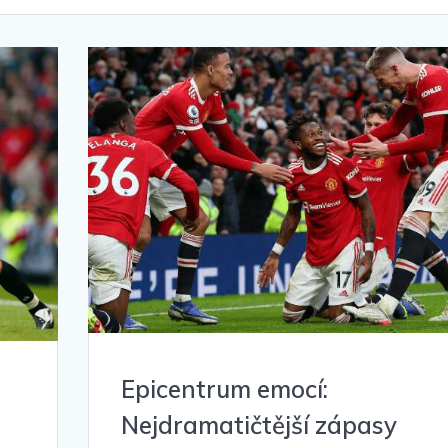
Epicentrum emocí:
Nejdramatičtější zápasy