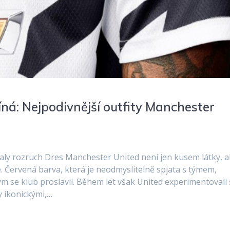
íná: Nejpodivnější outfity Manchester
aly rozruch Dres Manchester United není jen kusem látky, a
e. Červená barva, která je neodmyslitelně spjata s týmem,
ým se klub proslavil. Během let však United experimentovali 
y ikonickými,…