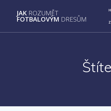
Přeskočit
na
JAK
ROZUMĚT
obsah
FOTBALOVÝM
DRESŮM
Z
Štít