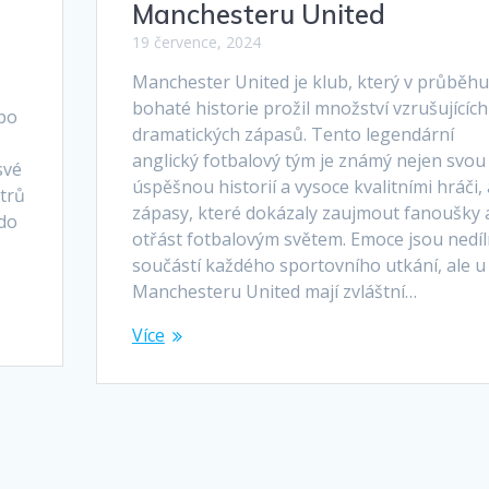
Manchesteru United
19 července, 2024
Manchester United je klub, který v průběhu
bohaté historie prožil množství vzrušujících
 po
dramatických zápasů. Tento legendární
anglický fotbalový tým je známý nejen svou
své
úspěšnou historií a vysoce kvalitními hráči, a
strů
zápasy, které dokázaly zaujmout fanoušky 
 do
otřást fotbalovým světem. Emoce jsou nedí
.
součástí každého sportovního utkání, ale u
Manchesteru United mají zvláštní…
Více