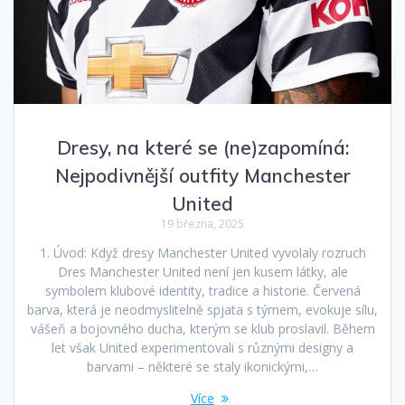
Dresy, na které se (ne)zapomíná:
Nejpodivnější outfity Manchester
United
19 března, 2025
1. Úvod: Když dresy Manchester United vyvolaly rozruch
Dres Manchester United není jen kusem látky, ale
symbolem klubové identity, tradice a historie. Červená
barva, která je neodmyslitelně spjata s týmem, evokuje sílu,
vášeň a bojovného ducha, kterým se klub proslavil. Během
let však United experimentovali s různými designy a
barvami – některé se staly ikonickými,…
Více