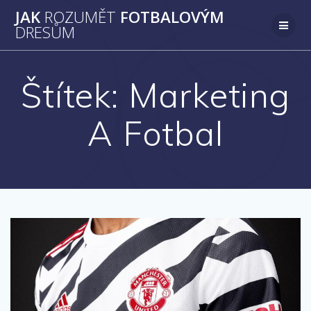
Přeskočit
JAK
ROZUMĚT
FOTBALOVÝM
na
DRESŮM
obsah
Štítek:
Marketing
A Fotbal