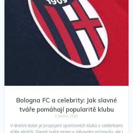
Bologna FC a celebrity: Jak slavné
tváře pomáhají popularitě klubu
5 února, 2025
V dnešní době je propojení sportovních klubů s celebritami
stále silnější. Slavné tváře nejen v zábavním průmyslu, ale i