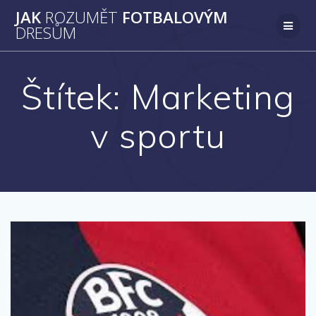
Přeskočit
JAK
ROZUMĚT
FOTBALOVÝM
na
DRESŮM
obsah
Štítek:
Marketing
v sportu