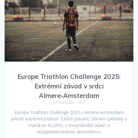
Europe Triathlon Challenge 2025:
Extrémní závod v srdci
Almere‑Amsterdam
12 listopadu, 2025
Europe Triathlon Challenge 2025 v Almere‑Amsterdam
přináší extrémní triatlon: 3,8 km plavání, 180 km cyklistiky a
maraton 42,2 km, s mezinárodní účastí a
nezapomenutelnou atmosférou.