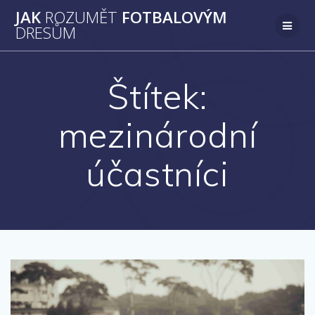
Přeskočit
JAK
ROZUMĚT
FOTBALOVÝM
na
DRESŮM
obsah
Štítek:
mezinárodní
účastníci