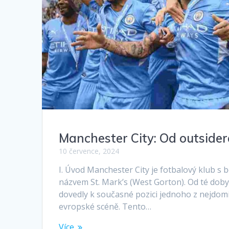
Manchester City: Od outside
10 července, 2024
I. Úvod Manchester City je fotbalový klub s 
názvem St. Mark’s (West Gorton). Od té dob
dovedly k současné pozici jednoho z nejdomi
evropské scéně. Tento…
Více