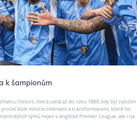
ra k šampionům
bohatou historií, která sahá až do roku 1880, kdy byl založe
y prošel klub mnoha změnami a transformacemi, které ho
nantnějších týmů nejen v anglické Premier League, ale i na