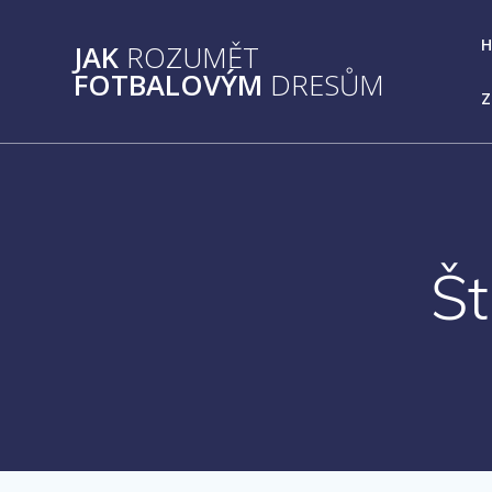
Přeskočit
na
JAK
ROZUMĚT
obsah
FOTBALOVÝM
DRESŮM
Z
Št