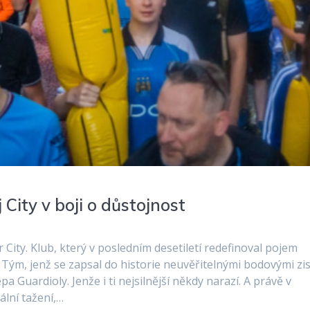
 City v boji o důstojnost
City. Klub, který v posledním desetiletí redefinoval pojem
Tým, jenž se zapsal do historie neuvěřitelnými bodovými zis
 Guardioly. Jenže i ti nejsilnější někdy narazí. A právě v
ální tažení,…