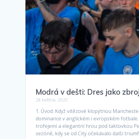
Modrá v dešti: Dres jako zbroj
28 května, 2025
1. Úvod: Když vítězové klopýtnou Manchester 
dominance v anglickém i evropském fotbale. 
trofejemi a elegantní hrou pod taktovkou Pepa
sezóně, kdy se od City očekávalo další triumf