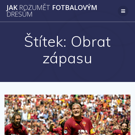
Přeskočit
JAK
ROZUMĚT
FOTBALOVÝM
na
DRESŮM
obsah
Štítek:
Obrat
zápasu