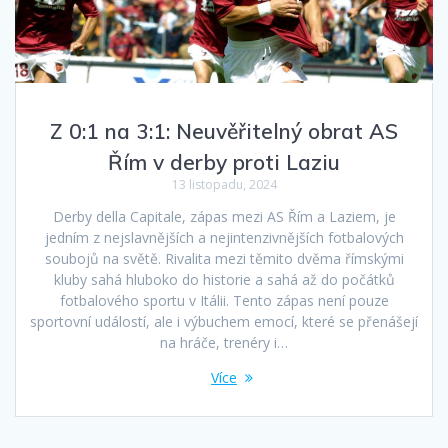
Z 0:1 na 3:1: Neuvěřitelný obrat AS
Řím v derby proti Laziu
13 listopadu, 2024
Derby della Capitale, zápas mezi AS Řím a Laziem, je
jedním z nejslavnějších a nejintenzivnějších fotbalových
soubojů na světě. Rivalita mezi těmito dvěma římskými
kluby sahá hluboko do historie a sahá až do počátků
fotbalového sportu v Itálii. Tento zápas není pouze
sportovní událostí, ale i výbuchem emocí, které se přenášejí
na hráče, trenéry i…
Více