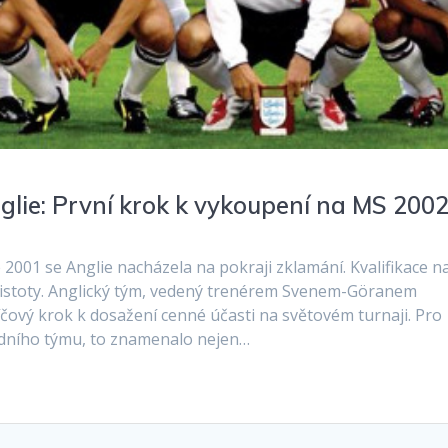
lie: První krok k vykoupení na MS 200
2001 se Anglie nacházela na pokraji zklamání. Kvalifikace n
ejistoty. Anglický tým, vedený trenérem Svenem-Göranem
íčový krok k dosažení cenné účasti na světovém turnaji. Pro
dního týmu, to znamenalo nejen…