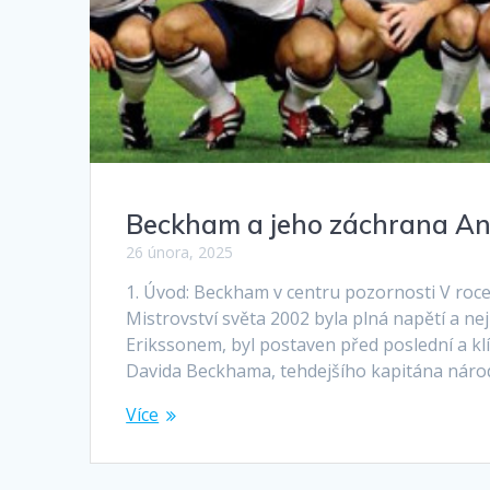
Beckham a jeho záchrana Ang
26 února, 2025
1. Úvod: Beckham v centru pozornosti V roce 
Mistrovství světa 2002 byla plná napětí a n
Erikssonem, byl postaven před poslední a kl
Davida Beckhama, tehdejšího kapitána náro
Více