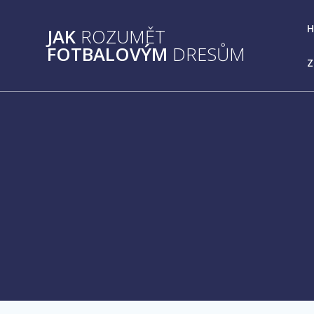
Přeskočit
na
JAK
ROZUMĚT
obsah
FOTBALOVÝM
DRESŮM
Z