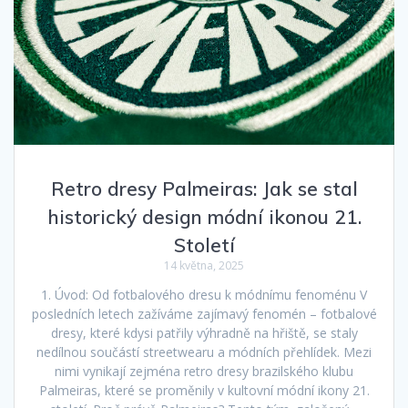
Retro dresy Palmeiras: Jak se stal
historický design módní ikonou 21.
Století
14 května, 2025
1. Úvod: Od fotbalového dresu k módnímu fenoménu V
posledních letech zažíváme zajímavý fenomén – fotbalové
dresy, které kdysi patřily výhradně na hřiště, se staly
nedílnou součástí streetwearu a módních přehlídek. Mezi
nimi vynikají zejména retro dresy brazilského klubu
Palmeiras, které se proměnily v kultovní módní ikony 21.