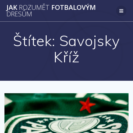
Přeskočit
JAK
ROZUMĚT
FOTBALOVÝM
na
DRESŮM
obsah
Štítek:
Savojsky
Kříž