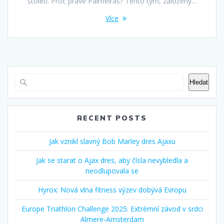
století. Proč právě Palmeiras? Tento tým, založený…
Více
Hledat
RECENT POSTS
Jak vznikl slavný Bob Marley dres Ajaxu
Jak se starat o Ajax dres, aby čísla nevybledla a
neodlupovala se
Hyrox: Nová vlna fitness výzev dobývá Evropu
Europe Triathlon Challenge 2025: Extrémní závod v srdci
Almere‑Amsterdam