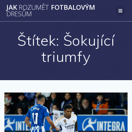
Přeskočit
JAK
ROZUMĚT
FOTBALOVÝM
na
DRESŮM
obsah
Štítek:
Šokující
triumfy