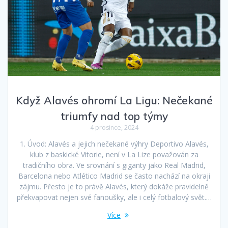
Když Alavés ohromí La Ligu: Nečekané
triumfy nad top týmy
4 prosince, 2024
1. Úvod: Alavés a jejich nečekané výhry Deportivo Alavés,
klub z baskické Vitorie, není v La Lize považován za
tradičního obra. Ve srovnání s giganty jako Real Madrid,
Barcelona nebo Atlético Madrid se často nachází na okraji
zájmu. Přesto je to právě Alavés, který dokáže pravidelně
překvapovat nejen své fanoušky, ale i celý fotbalový svět.…
Více