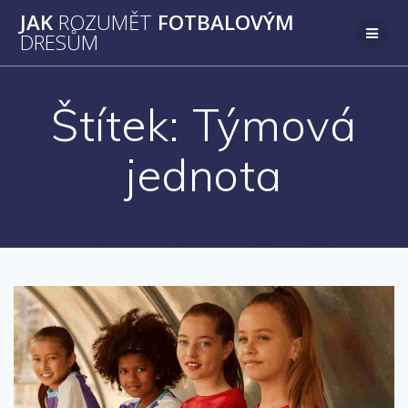
Přeskočit
JAK
ROZUMĚT
FOTBALOVÝM
na
DRESŮM
obsah
Štítek:
Týmová
jednota