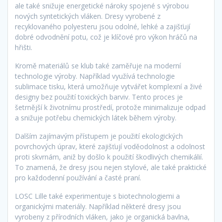
ale také snižuje energetické nároky spojené s výrobou
nových syntetických vláken. Dresy vyrobené z
recyklovaného polyesteru jsou odolné, lehké a zajišťují
dobré odvodnění potu, což je klíčové pro výkon hráčů na
hřišti.
Kromě materiálů se klub také zaměřuje na moderní
technologie výroby. Například využívá technologie
sublimace tisku, která umožňuje vytvářet komplexní a živé
designy bez použití toxických barviv. Tento proces je
šetrnější k životnímu prostředí, protože minimalizuje odpad
a snižuje potřebu chemických látek během výroby.
Dalším zajímavým přístupem je použití ekologických
povrchových úprav, které zajišťují voděodolnost a odolnost
proti skvrnám, aniž by došlo k použití škodlivých chemikálií.
To znamená, že dresy jsou nejen stylové, ale také praktické
pro každodenní používání a časté praní.
LOSC Lille také experimentuje s biotechnologiemi a
organickými materiály. Například některé dresy jsou
vyrobeny z přírodních vláken, jako je organická bavlna,