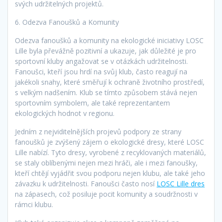
svých udržitelných projektů.
6. Odezva Fanoušků a Komunity
Odezva fanoušků a komunity na ekologické iniciativy LOSC
Lille byla převážně pozitivní a ukazuje, jak důležité je pro
sportovní kluby angažovat se v otázkách udržitelnosti.
Fanoušci, kteří jsou hrdí na svůj klub, často reagují na
jakékoli snahy, které směřují k ochraně životního prostředí,
s velkým nadšením. Klub se tímto způsobem stává nejen
sportovním symbolem, ale také reprezentantem
ekologických hodnot v regionu.
Jedním z nejviditelnějších projevů podpory ze strany
fanoušků je zvýšený zájem o ekologické dresy, které LOSC
Lille nabízí. Tyto dresy, vyrobené z recyklovaných materiálů,
se staly oblíbenými nejen mezi hráči, ale i mezi fanoušky,
kteří chtějí vyjádřit svou podporu nejen klubu, ale také jeho
závazku k udržitelnosti. Fanoušci často nosí
LOSC Lille dres
na zápasech, což posiluje pocit komunity a soudržnosti v
rámci klubu.