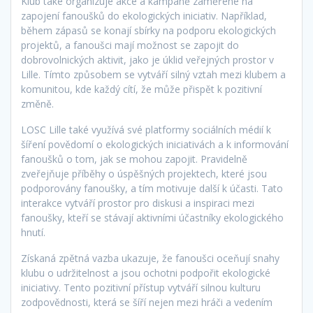
Klub také organizuje akce a kampaně zaměřené na
zapojení fanoušků do ekologických iniciativ. Například,
během zápasů se konají sbírky na podporu ekologických
projektů, a fanoušci mají možnost se zapojit do
dobrovolnických aktivit, jako je úklid veřejných prostor v
Lille. Tímto způsobem se vytváří silný vztah mezi klubem a
komunitou, kde každý cítí, že může přispět k pozitivní
změně.
LOSC Lille také využívá své platformy sociálních médií k
šíření povědomí o ekologických iniciativách a k informování
fanoušků o tom, jak se mohou zapojit. Pravidelně
zveřejňuje příběhy o úspěšných projektech, které jsou
podporovány fanoušky, a tím motivuje další k účasti. Tato
interakce vytváří prostor pro diskusi a inspiraci mezi
fanoušky, kteří se stávají aktivními účastníky ekologického
hnutí.
Získaná zpětná vazba ukazuje, že fanoušci oceňují snahy
klubu o udržitelnost a jsou ochotni podpořit ekologické
iniciativy. Tento pozitivní přístup vytváří silnou kulturu
zodpovědnosti, která se šíří nejen mezi hráči a vedením