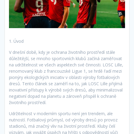
1. Úvod
V dnešní době, kdy je ochrana životního prostředí stále
důležitější, se mnoho sportovních klubů začíná zaměřovat
na udržitelnost ve všech aspektech své činnosti. LOSC Lille,
renomovaný klub z francouzské Ligue 1, se hrdě řadí mezi
pionýry ekologických iniciativ v oblasti výroby fotbalových
dresů. Tento článek se zaměří na to, jak LOSC Lille přijímá
inovativní přístupy k výrobě svých dresů, aby minimalizoval
negativní dopad na planetu a zároveň přispěl k ochraně
životního prostředí.
Udržitelnost v moderním sportu není jen trendem, ale
nutností. Fotbalový průmysl, od výroby dresů po provoz
stadionů, má značný vliv na životní prostředí. Kluby čelí
výzvám, jak vyvážit úspěch na hřišti s odpovědností vůči