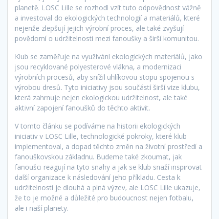
planetě. LOSC Lille se rozhodl vzít tuto odpovědnost vážně
a investoval do ekologických technologií a materiálů, které
nejenže zlepšují jejich výrobní proces, ale také zvyšují
povědomí o udržitelnosti mezi fanoušky a širší komunitou.
Klub se zaměřuje na využívání ekologických materiálů, jako
jsou recyklované polyesterové vlákna, a modernizaci
výrobních procesů, aby snížil uhlíkovou stopu spojenou s
výrobou dresů. Tyto iniciativy jsou součástí širší vize klubu,
která zahrnuje nejen ekologickou udržitelnost, ale také
aktivní zapojení fanoušků do těchto aktivit.
V tomto článku se podíváme na historii ekologických
iniciativ v LOSC Lille, technologické pokroky, které klub
implementoval, a dopad těchto změn na životní prostředí a
fanouškovskou základnu. Budeme také zkoumat, jak
fanoušci reagují na tyto snahy a jak se klub snaží inspirovat
další organizace k následování jeho příkladu. Cesta k
udržitelnosti je dlouhá a plná výzev, ale LOSC Lille ukazuje,
že to je možné a důležité pro budoucnost nejen fotbalu,
ale i naší planety.