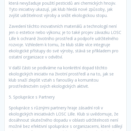
která nevyžaduje použití pesticidů ani chemických hnojiv.
Tyto iniciativy ukazují, jak klub hledá nové způsoby, jak
zvýšit udržitelnost výroby a snížit ekologickou stopu.
Zavedení těchto inovativních materiálů a technologií není
jen o estetice nebo výkonu; je to také projev závazku LOSC
Lille k ochraně životního prostředí a podpoře udržitelného
rozvoje. Vzhledem k tomu, že klub stále více integruje
ekologické přístupy do své výroby, stává se příkladem pro
ostatní organizace v odvětví.
V další části se podíváme na konkrétní dopad těchto
ekologických iniciativ na životní prostředí a na to, jak se
klub snaží zlepšit vztah s fanoušky a komunitou
prostřednictvím svých ekologických aktivit.
5. Spolupráce s Partnery
Spolupráce s různými partnery hraje zásadní roli v
ekologických iniciativách LOSC Lille. Klub si uvědomuje, že
dosáhnout skutečného dopadu v oblasti udržitelnosti není
možné bez efektivní spolupráce s organizacemi, které sdílejí