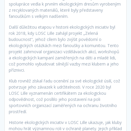
spolupráce vedla k prvním ekologickým dresům vyrobeným
z recyklovaných materiálů, které byly představeny
fanouškům s velkým nadšením.
Další důležitou etapou v historii ekologických iniciativ byl
rok 2018, kdy LOSC Lille zahájil projekt „Zelená
budoucnost“, jehož cílem bylo zvýšit povědomí o
ekologických otázkách mezi fanoušky a komunitou. Tento
projekt zahrnoval organizaci vzdělávacích akcí, workshopů
a ekologických kampaní zaměřených na děti a mladé lidi,
což pomohlo vybudovat silnější vazby mezi klubem a jeho
příznivci.
Klub rovněž získal řadu ocenění za své ekologické úsilí, což
potvrzuje jeho závazek k udržitelnosti. V roce 2020 byl
LOSC Lille vyznamenán certifikátem za ekologickou
odpovědnost, což posílilo jeho postavení na poli
sportovních organizací zaměřených na ochranu životního
prostředí.
Historie ekologických iniciativ v LOSC Lille ukazuje, jak kluby
mohou hrát významnou roli v ochraně planety. Jejich příklad