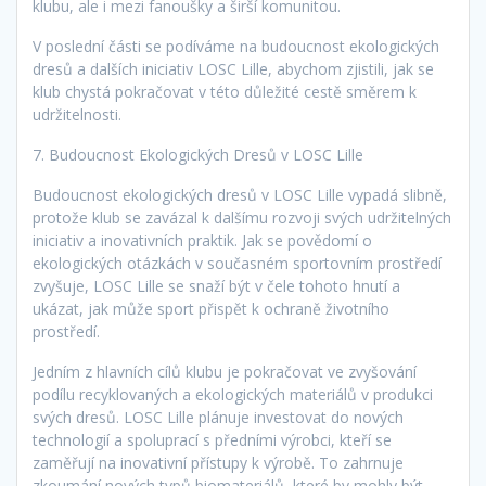
klubu, ale i mezi fanoušky a širší komunitou.
V poslední části se podíváme na budoucnost ekologických
dresů a dalších iniciativ LOSC Lille, abychom zjistili, jak se
klub chystá pokračovat v této důležité cestě směrem k
udržitelnosti.
7. Budoucnost Ekologických Dresů v LOSC Lille
Budoucnost ekologických dresů v LOSC Lille vypadá slibně,
protože klub se zavázal k dalšímu rozvoji svých udržitelných
iniciativ a inovativních praktik. Jak se povědomí o
ekologických otázkách v současném sportovním prostředí
zvyšuje, LOSC Lille se snaží být v čele tohoto hnutí a
ukázat, jak může sport přispět k ochraně životního
prostředí.
Jedním z hlavních cílů klubu je pokračovat ve zvyšování
podílu recyklovaných a ekologických materiálů v produkci
svých dresů. LOSC Lille plánuje investovat do nových
technologií a spoluprací s předními výrobci, kteří se
zaměřují na inovativní přístupy k výrobě. To zahrnuje
zkoumání nových typů biomateriálů, které by mohly být