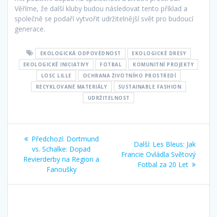
Věříme, že další kluby budou následovat tento příklad a
společně se podaří vytvořit udržitelnější svět pro budoucí
generace.
EKOLOGICKÁ ODPOVĚDNOST
EKOLOGICKÉ DRESY
EKOLOGICKÉ INICIATIVY
FOTBAL
KOMUNITNÍ PROJEKTY
LOSC LILLE
OCHRANA ŽIVOTNÍHO PROSTŘEDÍ
RECYKLOVANÉ MATERIÁLY
SUSTAINABLE FASHION
UDRŽITELNOST
Navigace
Předchozí
Předchozí:
Dortmund
Další
Další:
Les Bleus: Jak
pro
příspěvek:
vs. Schalke: Dopad
příspěvek:
Francie Ovládla Světový
Revierderby na Region a
Fotbal za 20 Let
příspěvek
Fanoušky