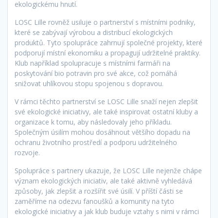
ekologickému hnutí.
LOSC Lille rovněž usiluje o partnerství s místními podniky,
které se zabývají výrobou a distribucí ekologických
produktů. Tyto spolupráce zahrnují společné projekty, které
podporují místní ekonomiku a propagují udržitelné praktiky.
Klub například spolupracuje s místními farmáři na
poskytování bio potravin pro své akce, což pomáhá
snižovat uhlíkovou stopu spojenou s dopravou.
V rámci těchto partnerství se LOSC Lille snaží nejen zlepšit
své ekologické iniciativy, ale také inspirovat ostatní kluby a
organizace k tomu, aby následovaly jeho příkladu.
Společným úsilím mohou dosáhnout většího dopadu na
ochranu životního prostředí a podporu udržitelného
rozvoje.
Spolupráce s partnery ukazuje, že LOSC Lille nejenže chápe
význam ekologických iniciativ, ale také aktivně vyhledává
způsoby, jak zlepšit a rozšířit své úsilí. V příští části se
zaměříme na odezvu fanoušků a komunity na tyto
ekologické iniciativy a jak klub buduje vztahy s nimi v rámci