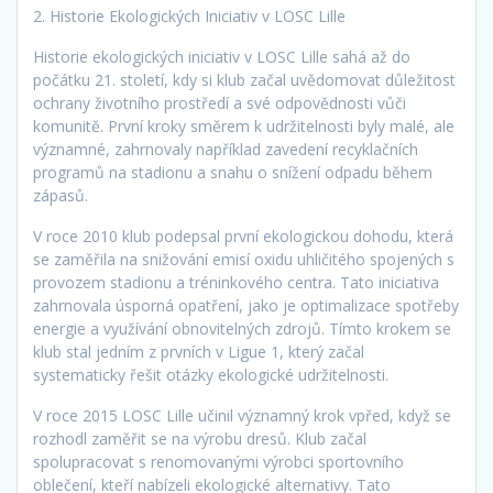
2. Historie Ekologických Iniciativ v LOSC Lille
Historie ekologických iniciativ v LOSC Lille sahá až do
počátku 21. století, kdy si klub začal uvědomovat důležitost
ochrany životního prostředí a své odpovědnosti vůči
komunitě. První kroky směrem k udržitelnosti byly malé, ale
významné, zahrnovaly například zavedení recyklačních
programů na stadionu a snahu o snížení odpadu během
zápasů.
V roce 2010 klub podepsal první ekologickou dohodu, která
se zaměřila na snižování emisí oxidu uhličitého spojených s
provozem stadionu a tréninkového centra. Tato iniciativa
zahrnovala úsporná opatření, jako je optimalizace spotřeby
energie a využívání obnovitelných zdrojů. Tímto krokem se
klub stal jedním z prvních v Ligue 1, který začal
systematicky řešit otázky ekologické udržitelnosti.
V roce 2015 LOSC Lille učinil významný krok vpřed, když se
rozhodl zaměřit se na výrobu dresů. Klub začal
spolupracovat s renomovanými výrobci sportovního
oblečení, kteří nabízeli ekologické alternativy. Tato