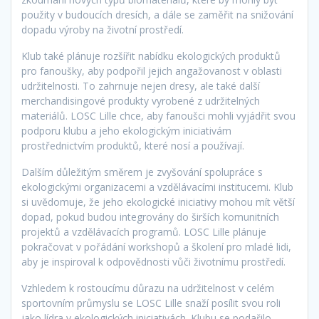
použity v budoucích dresích, a dále se zaměřit na snižování
dopadu výroby na životní prostředí.
Klub také plánuje rozšířit nabídku ekologických produktů
pro fanoušky, aby podpořil jejich angažovanost v oblasti
udržitelnosti. To zahrnuje nejen dresy, ale také další
merchandisingové produkty vyrobené z udržitelných
materiálů. LOSC Lille chce, aby fanoušci mohli vyjádřit svou
podporu klubu a jeho ekologickým iniciativám
prostřednictvím produktů, které nosí a používají.
Dalším důležitým směrem je zvyšování spolupráce s
ekologickými organizacemi a vzdělávacími institucemi. Klub
si uvědomuje, že jeho ekologické iniciativy mohou mít větší
dopad, pokud budou integrovány do širších komunitních
projektů a vzdělávacích programů. LOSC Lille plánuje
pokračovat v pořádání workshopů a školení pro mladé lidi,
aby je inspiroval k odpovědnosti vůči životnímu prostředí.
Vzhledem k rostoucímu důrazu na udržitelnost v celém
sportovním průmyslu se LOSC Lille snaží posílit svou roli
jako lídra v ekologických iniciativách. Klubu se podařilo