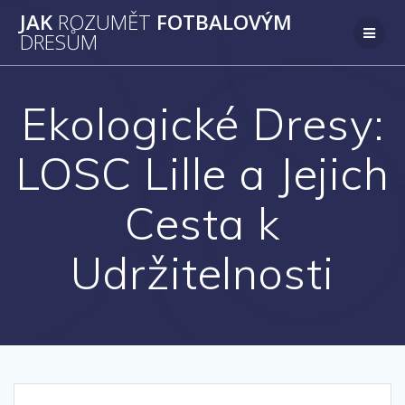
Přeskočit
JAK
ROZUMĚT
FOTBALOVÝM
na
DRESŮM
obsah
Ekologické Dresy:
LOSC Lille a Jejich
Cesta k
Udržitelnosti