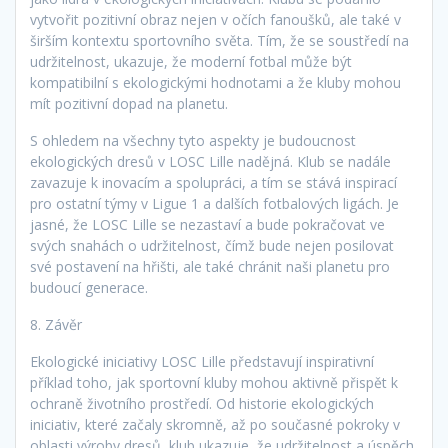
vytvořit pozitivní obraz nejen v očích fanoušků, ale také v
širším kontextu sportovního světa. Tím, že se soustředí na
udržitelnost, ukazuje, že moderní fotbal může být
kompatibilní s ekologickými hodnotami a že kluby mohou
mít pozitivní dopad na planetu.
S ohledem na všechny tyto aspekty je budoucnost
ekologických dresů v LOSC Lille nadějná. Klub se nadále
zavazuje k inovacím a spolupráci, a tím se stává inspirací
pro ostatní týmy v Ligue 1 a dalších fotbalových ligách. Je
jasné, že LOSC Lille se nezastaví a bude pokračovat ve
svých snahách o udržitelnost, čímž bude nejen posilovat
své postavení na hřišti, ale také chránit naši planetu pro
budoucí generace.
8. Závěr
Ekologické iniciativy LOSC Lille představují inspirativní
příklad toho, jak sportovní kluby mohou aktivně přispět k
ochraně životního prostředí. Od historie ekologických
iniciativ, které začaly skromně, až po současné pokroky v
oblasti výroby dresů, klub ukazuje, že udržitelnost a úspěch