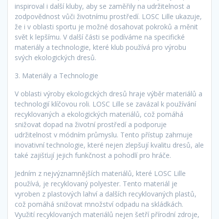
inspiroval i další kluby, aby se zaměřily na udržitelnost a
zodpovědnost vůči životnímu prostředí. LOSC Lille ukazuje,
že i v oblasti sportu je možné dosahovat pokroků a měnit
svět k lepšímu. V další části se podíváme na specifické
materiály a technologie, které klub používá pro výrobu
svých ekologických dresů.
3. Materiály a Technologie
V oblasti výroby ekologických dresů hraje výběr materiálů a
technologií klíčovou roli. LOSC Lille se zavázal k používání
recyklovaných a ekologických materiálů, což pomáhá
snižovat dopad na životní prostředí a podporuje
udržitelnost v módním průmyslu. Tento přístup zahrnuje
inovativní technologie, které nejen zlepšují kvalitu dresů, ale
také zajišťují jejich funkčnost a pohodlí pro hráče.
Jedním z nejvýznamnějších materiálů, které LOSC Lille
používá, je recyklovaný polyester. Tento materiál je
vyroben z plastových lahví a dalších recyklovaných plastů,
což pomáhá snižovat množství odpadu na skládkách.
Využití recyklovaných materiálů nejen šetří přírodní zdroje,