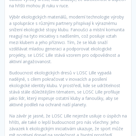
na hřišti mohou jít ruku v ruce.
Výběr ekologických materiálů, moderní technologie výroby
a spolupráce s různými partnery přispívají k výraznému
snížení ekologické stopy klubu. Fanoušci a místní komunita
reagují na tyto iniciativy s nadšením, což posiluje vztah
mezi klubem a jeho příznivci. Tím, že se klub snaží
vzdělávat mladou generaci a podporovat ekologické
projekty, se LOSC Lille stává vzorem pro odpovědnost a
aktivní angažovanost.
Budoucnost ekologických dresů v LOSC Lille vypadá
nadějně, s cílem pokračovat v inovacích a posílení
ekologické identity klubu. V prostředí, kde se udržitelnost
stává stále důležitějším tématem, se LOSC Lille profiluje
jako lídr, který inspiruje ostatní kluby a fanoušky, aby se
aktivně podíleli na ochraně naší planety.
Na závěr je jasné, že LOSC Lille nejenže usiluje o úspěch na
hřišti, ale také o lepší budoucnost pro nás všechny. Jeho
závazek k ekologickým iniciativám ukazuje, že sport může
mít pozitivní dopad na společnost a životní prostředí.