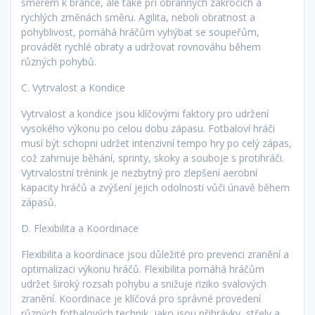
směrem k brance, ale také při obranných zákrocích a
rychlých změnách směru. Agilita, neboli obratnost a
pohyblivost, pomáhá hráčům vyhýbat se soupeřům,
provádět rychlé obraty a udržovat rovnováhu během
různých pohybů.
C. Vytrvalost a Kondice
Vytrvalost a kondice jsou klíčovými faktory pro udržení
vysokého výkonu po celou dobu zápasu. Fotbaloví hráči
musí být schopni udržet intenzivní tempo hry po celý zápas,
což zahrnuje běhání, sprinty, skoky a souboje s protihráči.
Vytrvalostní trénink je nezbytný pro zlepšení aerobní
kapacity hráčů a zvýšení jejich odolnosti vůči únavě během
zápasů.
D. Flexibilita a Koordinace
Flexibilita a koordinace jsou důležité pro prevenci zranění a
optimalizaci výkonu hráčů. Flexibilita pomáhá hráčům
udržet široký rozsah pohybu a snižuje riziko svalových
zranění. Koordinace je klíčová pro správné provedení
různých fotbalových technik, jako jsou přihrávky, střely a