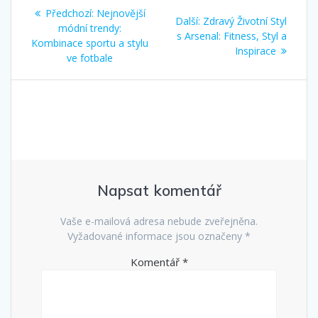
Navigace
Předchozí
Předchozí:
Nejnovější
Další
Další:
Zdravý Životní Styl
pro
příspěvek:
módní trendy:
příspěvek:
s Arsenal: Fitness, Styl a
Kombinace sportu a stylu
Inspirace
příspěvek
ve fotbale
Napsat komentář
Vaše e-mailová adresa nebude zveřejněna.
Vyžadované informace jsou označeny
*
Komentář
*