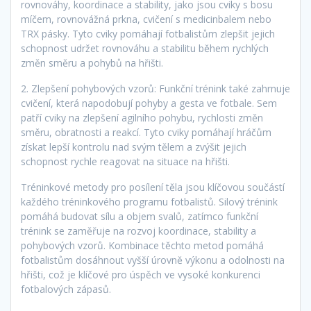
rovnováhy, koordinace a stability, jako jsou cviky s bosu
míčem, rovnovážná prkna, cvičení s medicinbalem nebo
TRX pásky. Tyto cviky pomáhají fotbalistům zlepšit jejich
schopnost udržet rovnováhu a stabilitu během rychlých
změn směru a pohybů na hřišti.
2. Zlepšení pohybových vzorů: Funkční trénink také zahrnuje
cvičení, která napodobují pohyby a gesta ve fotbale. Sem
patří cviky na zlepšení agilního pohybu, rychlosti změn
směru, obratnosti a reakcí. Tyto cviky pomáhají hráčům
získat lepší kontrolu nad svým tělem a zvýšit jejich
schopnost rychle reagovat na situace na hřišti.
Tréninkové metody pro posílení těla jsou klíčovou součástí
každého tréninkového programu fotbalistů. Silový trénink
pomáhá budovat sílu a objem svalů, zatímco funkční
trénink se zaměřuje na rozvoj koordinace, stability a
pohybových vzorů. Kombinace těchto metod pomáhá
fotbalistům dosáhnout vyšší úrovně výkonu a odolnosti na
hřišti, což je klíčové pro úspěch ve vysoké konkurenci
fotbalových zápasů.