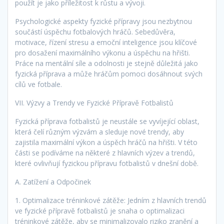
použít je jako příležitost k růstu a vývoji.
Psychologické aspekty fyzické přípravy jsou nezbytnou
součástí úspěchu fotbalových hráčů. Sebedůvěra,
motivace, řízení stresu a emoční inteligence jsou klíčové
pro dosažení maximálního výkonu a úspěchu na hřišti.
Práce na mentální síle a odolnosti je stejně důležitá jako
fyzická příprava a může hráčům pomoci dosáhnout svých
cílů ve fotbale.
VII. Výzvy a Trendy ve Fyzické Přípravě Fotbalistů
Fyzická příprava fotbalistů je neustále se vyvíjející oblast,
která čelí různým výzvám a sleduje nové trendy, aby
zajistila maximální výkon a úspěch hráčů na hřišti. V této
části se podíváme na některé z hlavních výzev a trendů,
které ovlivňují fyzickou přípravu fotbalistů v dnešní době.
A. Zatížení a Odpočinek
1. Optimalizace tréninkové zátěže: Jedním z hlavních trendů
ve fyzické přípravě fotbalistů je snaha o optimalizaci
tréninkové zátěže, aby se minimalizovalo riziko zranění a