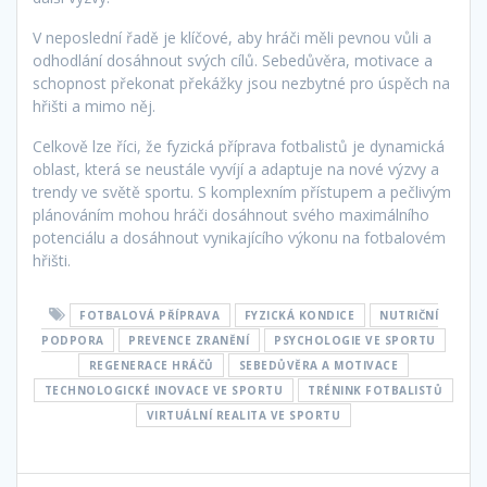
V neposlední řadě je klíčové, aby hráči měli pevnou vůli a
odhodlání dosáhnout svých cílů. Sebedůvěra, motivace a
schopnost překonat překážky jsou nezbytné pro úspěch na
hřišti a mimo něj.
Celkově lze říci, že fyzická příprava fotbalistů je dynamická
oblast, která se neustále vyvíjí a adaptuje na nové výzvy a
trendy ve světě sportu. S komplexním přístupem a pečlivým
plánováním mohou hráči dosáhnout svého maximálního
potenciálu a dosáhnout vynikajícího výkonu na fotbalovém
hřišti.
FOTBALOVÁ PŘÍPRAVA
FYZICKÁ KONDICE
NUTRIČNÍ
PODPORA
PREVENCE ZRANĚNÍ
PSYCHOLOGIE VE SPORTU
REGENERACE HRÁČŮ
SEBEDŮVĚRA A MOTIVACE
TECHNOLOGICKÉ INOVACE VE SPORTU
TRÉNINK FOTBALISTŮ
VIRTUÁLNÍ REALITA VE SPORTU