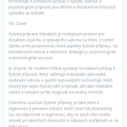
technologií a komplexní přístup k fyzické, nutriční a
psychologické přípravě jsou klíčem k dosažení vrcholových
výsledků ve fotbale.
VIII. Závěr
Fyzická příprava fotbalistů je nezbytným prvkem pro
dosažení úspěchu a vynikajícího výkonu na hřišti. V tomto
článku jsme prozkoumali různé aspekty fyzické přípravy, od
tréninkových metod a nutričních strategií po psychologické
a technologické inovace.
Je zřejmé, že moderní fotbal vyžaduje komplexní přístup k
fyzické přípravě, který zahrnuje individuální plánování,
sledování výkonu a využití nejnovějších technologií. Hráči
musejí být nejen fyzicky silní a vytrvalí, ale také mentálně
odolní a schopni rychle reagovat na změny na hřišti.
Důležitou součástí fyzické přípravy je také péče o
regeneraci a prevenci zranění. Hráči musí mít dostatečný
čas na odpočinek a regeneraci, aby se jejich tělo mohlo
zotavit po náročných trénincích a zápasech a připravit se na
další výzvy.