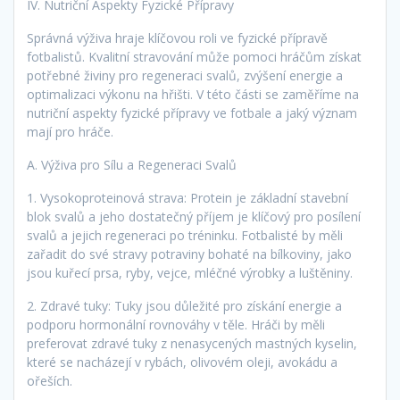
IV. Nutriční Aspekty Fyzické Přípravy
Správná výživa hraje klíčovou roli ve fyzické přípravě
fotbalistů. Kvalitní stravování může pomoci hráčům získat
potřebné živiny pro regeneraci svalů, zvýšení energie a
optimalizaci výkonu na hřišti. V této části se zaměříme na
nutriční aspekty fyzické přípravy ve fotbale a jaký význam
mají pro hráče.
A. Výživa pro Sílu a Regeneraci Svalů
1. Vysokoproteinová strava: Protein je základní stavební
blok svalů a jeho dostatečný příjem je klíčový pro posílení
svalů a jejich regeneraci po tréninku. Fotbalisté by měli
zařadit do své stravy potraviny bohaté na bílkoviny, jako
jsou kuřecí prsa, ryby, vejce, mléčné výrobky a luštěniny.
2. Zdravé tuky: Tuky jsou důležité pro získání energie a
podporu hormonální rovnováhy v těle. Hráči by měli
preferovat zdravé tuky z nenasycených mastných kyselin,
které se nacházejí v rybách, olivovém oleji, avokádu a
ořeších.