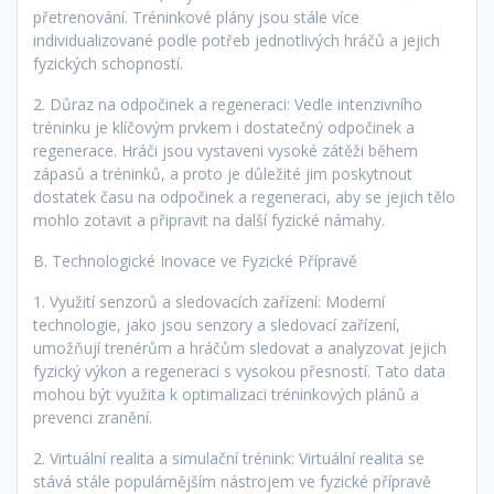
přetrenování. Tréninkové plány jsou stále více
individualizované podle potřeb jednotlivých hráčů a jejich
fyzických schopností.
2. Důraz na odpočinek a regeneraci: Vedle intenzivního
tréninku je klíčovým prvkem i dostatečný odpočinek a
regenerace. Hráči jsou vystaveni vysoké zátěži během
zápasů a tréninků, a proto je důležité jim poskytnout
dostatek času na odpočinek a regeneraci, aby se jejich tělo
mohlo zotavit a připravit na další fyzické námahy.
B. Technologické Inovace ve Fyzické Přípravě
1. Využití senzorů a sledovacích zařízení: Moderní
technologie, jako jsou senzory a sledovací zařízení,
umožňují trenérům a hráčům sledovat a analyzovat jejich
fyzický výkon a regeneraci s vysokou přesností. Tato data
mohou být využita k optimalizaci tréninkových plánů a
prevenci zranění.
2. Virtuální realita a simulační trénink: Virtuální realita se
stává stále populárnějším nástrojem ve fyzické přípravě