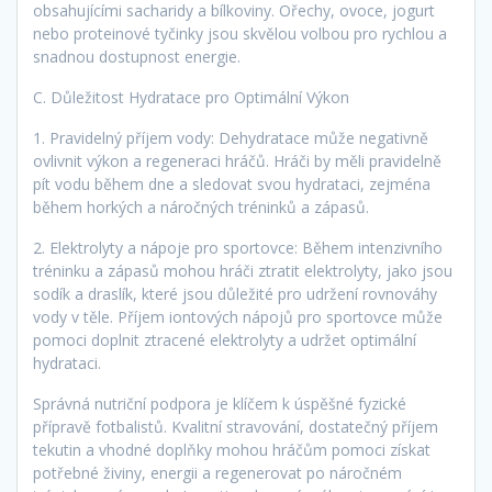
obsahujícími sacharidy a bílkoviny. Ořechy, ovoce, jogurt
nebo proteinové tyčinky jsou skvělou volbou pro rychlou a
snadnou dostupnost energie.
C. Důležitost Hydratace pro Optimální Výkon
1. Pravidelný příjem vody: Dehydratace může negativně
ovlivnit výkon a regeneraci hráčů. Hráči by měli pravidelně
pít vodu během dne a sledovat svou hydrataci, zejména
během horkých a náročných tréninků a zápasů.
2. Elektrolyty a nápoje pro sportovce: Během intenzivního
tréninku a zápasů mohou hráči ztratit elektrolyty, jako jsou
sodík a draslík, které jsou důležité pro udržení rovnováhy
vody v těle. Příjem iontových nápojů pro sportovce může
pomoci doplnit ztracené elektrolyty a udržet optimální
hydrataci.
Správná nutriční podpora je klíčem k úspěšné fyzické
přípravě fotbalistů. Kvalitní stravování, dostatečný příjem
tekutin a vhodné doplňky mohou hráčům pomoci získat
potřebné živiny, energii a regenerovat po náročném