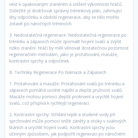
vést k opakovaným zraněním a snížení výkonnosti hráčů.
Důležité je dodržovat správný tréninkový plán, zahrnující
dny odpočinku a období regenerace, aby se tělo mohlo
zotavit po náročných trénincích.
3. Nedostatečná regenerace: Nedostatečná regenerace po
tréninku a zápasech může zpomalit hojení svalů a zvýšit
riziko zranění. Hráči by měli věnovat dostatečnou pozornost
regeneračním metodám, jako je protahování, masáže,
kontrastní sprchy a odpočinek.
B. Techniky Regenerace Po Námaze a Zápasech
1. Protahování a masáže: Protahování svalů po tréninku a
zápasech pomáhá uvolnit napětí a zlepšit pružnost svalů.
Masáže mohou pomoci zlepšit prokrvení a urychlit hojení
svalů, což přispívá k rychlejší regeneraci.
2. Kontrastní sprchy: Střídání teplé a studené vody při
sprchování může pomoci snížit záněty a otoky v svalových
tkáních a urychlit hojení svalů. Kontrastní sprchy jsou
účinným způsobem, jak podpořit regeneraci po náročném