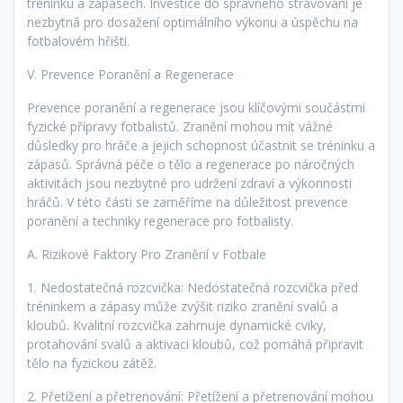
tréninku a zápasech. Investice do správného stravování je
nezbytná pro dosažení optimálního výkonu a úspěchu na
fotbalovém hřišti.
V. Prevence Poranění a Regenerace
Prevence poranění a regenerace jsou klíčovými součástmi
fyzické přípravy fotbalistů. Zranění mohou mít vážné
důsledky pro hráče a jejich schopnost účastnit se tréninku a
zápasů. Správná péče o tělo a regenerace po náročných
aktivitách jsou nezbytné pro udržení zdraví a výkonnosti
hráčů. V této části se zaměříme na důležitost prevence
poranění a techniky regenerace pro fotbalisty.
A. Rizikové Faktory Pro Zranění v Fotbale
1. Nedostatečná rozcvička: Nedostatečná rozcvička před
tréninkem a zápasy může zvýšit riziko zranění svalů a
kloubů. Kvalitní rozcvička zahrnuje dynamické cviky,
protahování svalů a aktivaci kloubů, což pomáhá připravit
tělo na fyzickou zátěž.
2. Přetížení a přetrenování: Přetížení a přetrenování mohou