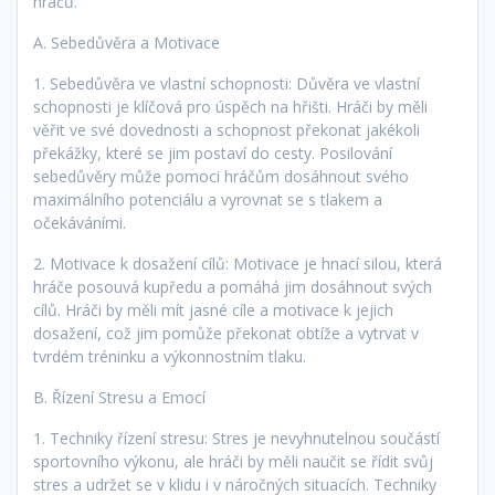
hráčů.
A. Sebedůvěra a Motivace
1. Sebedůvěra ve vlastní schopnosti: Důvěra ve vlastní
schopnosti je klíčová pro úspěch na hřišti. Hráči by měli
věřit ve své dovednosti a schopnost překonat jakékoli
překážky, které se jim postaví do cesty. Posilování
sebedůvěry může pomoci hráčům dosáhnout svého
maximálního potenciálu a vyrovnat se s tlakem a
očekáváními.
2. Motivace k dosažení cílů: Motivace je hnací silou, která
hráče posouvá kupředu a pomáhá jim dosáhnout svých
cílů. Hráči by měli mít jasné cíle a motivace k jejich
dosažení, což jim pomůže překonat obtíže a vytrvat v
tvrdém tréninku a výkonnostním tlaku.
B. Řízení Stresu a Emocí
1. Techniky řízení stresu: Stres je nevyhnutelnou součástí
sportovního výkonu, ale hráči by měli naučit se řídit svůj
stres a udržet se v klidu i v náročných situacích. Techniky