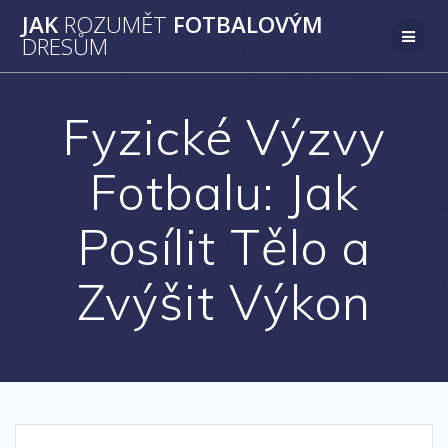
Přeskočit
JAK
ROZUMĚT
FOTBALOVÝM
na
DRESŮM
obsah
Fyzické Výzvy
Fotbalu: Jak
Posílit Tělo a
Zvýšit Výkon