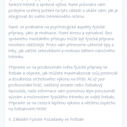
funkční trénink a správná výživa. Naše průvodce vám
poskytne ucelený pohled na tyto oblasti a ukáže vám, jak je
integrovat do svého tréninkového režimu.
Navíc se podíváme na psychologické aspekty fyzické
přípravy, jako je motivace, řízení stresu a vytrvalost. Bez
správného mentálního přístupu může být fyzická příprava
mnohem obtížnější. Proto vám přineseme užitečné tipy a
triky, jak udržet sebevědomí a motivaci během náročného
tréninku.
Připravte se na prozkoumání světa fyzické přípravy ve
fotbale a objevte, jak můžete maximalizovat svůj potenciál
a dosáhnout vrcholového výkonu na hřišti. Ať už jste
profesionální hráč, nadšený amatér nebo fotbalový
fanoušek, naše informace vám pomohou lépe porozumět
výzvám a možnostem fyzického tréninku ve světě fotbalu.
Připravte se na cestu k lepšímu výkonu a většímu úspěchu
na fotbalovém hřišti!
II. Základní Fyzické Požadavky ve Fotbale