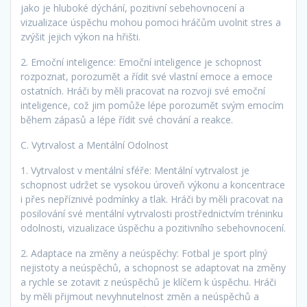
jako je hluboké dýchání, pozitivní sebehovnocení a
vizualizace úspěchu mohou pomoci hráčům uvolnit stres a
zvýšit jejich výkon na hřišti.
2. Emoční inteligence: Emoční inteligence je schopnost
rozpoznat, porozumět a řídit své vlastní emoce a emoce
ostatních. Hráči by měli pracovat na rozvoji své emoční
inteligence, což jim pomůže lépe porozumět svým emocím
během zápasů a lépe řídit své chování a reakce.
C. Vytrvalost a Mentální Odolnost
1. Vytrvalost v mentální sféře: Mentální vytrvalost je
schopnost udržet se vysokou úroveň výkonu a koncentrace
i přes nepříznivé podmínky a tlak. Hráči by měli pracovat na
posilování své mentální vytrvalosti prostřednictvím tréninku
odolnosti, vizualizace úspěchu a pozitivního sebehovnocení.
2. Adaptace na změny a neúspěchy: Fotbal je sport plný
nejistoty a neúspěchů, a schopnost se adaptovat na změny
a rychle se zotavit z neúspěchů je klíčem k úspěchu. Hráči
by měli přijmout nevyhnutelnost změn a neúspěchů a