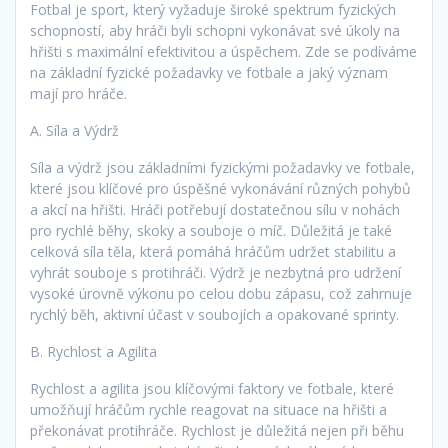
Fotbal je sport, který vyžaduje široké spektrum fyzických
schopností, aby hráči byli schopni vykonávat své úkoly na
hřišti s maximální efektivitou a úspěchem. Zde se podíváme
na základní fyzické požadavky ve fotbale a jaký význam
mají pro hráče.
A. Síla a Výdrž
Síla a výdrž jsou základními fyzickými požadavky ve fotbale,
které jsou klíčové pro úspěšné vykonávání různých pohybů
a akcí na hřišti. Hráči potřebují dostatečnou sílu v nohách
pro rychlé běhy, skoky a souboje o míč. Důležitá je také
celková síla těla, která pomáhá hráčům udržet stabilitu a
vyhrát souboje s protihráči. Výdrž je nezbytná pro udržení
vysoké úrovně výkonu po celou dobu zápasu, což zahrnuje
rychlý běh, aktivní účast v soubojích a opakované sprinty.
B. Rychlost a Agilita
Rychlost a agilita jsou klíčovými faktory ve fotbale, které
umožňují hráčům rychle reagovat na situace na hřišti a
překonávat protihráče. Rychlost je důležitá nejen při běhu