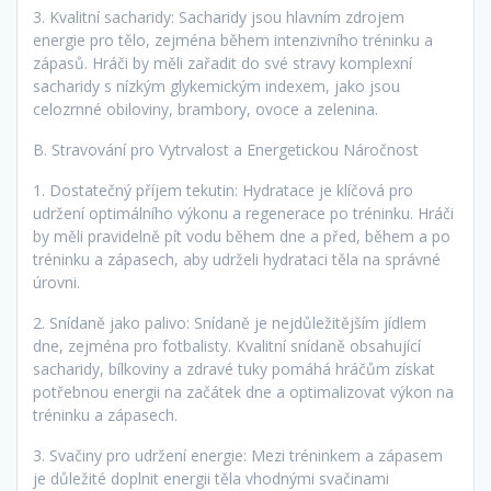
3. Kvalitní sacharidy: Sacharidy jsou hlavním zdrojem
energie pro tělo, zejména během intenzivního tréninku a
zápasů. Hráči by měli zařadit do své stravy komplexní
sacharidy s nízkým glykemickým indexem, jako jsou
celozrnné obiloviny, brambory, ovoce a zelenina.
B. Stravování pro Vytrvalost a Energetickou Náročnost
1. Dostatečný příjem tekutin: Hydratace je klíčová pro
udržení optimálního výkonu a regenerace po tréninku. Hráči
by měli pravidelně pít vodu během dne a před, během a po
tréninku a zápasech, aby udrželi hydrataci těla na správné
úrovni.
2. Snídaně jako palivo: Snídaně je nejdůležitějším jídlem
dne, zejména pro fotbalisty. Kvalitní snídaně obsahující
sacharidy, bílkoviny a zdravé tuky pomáhá hráčům získat
potřebnou energii na začátek dne a optimalizovat výkon na
tréninku a zápasech.
3. Svačiny pro udržení energie: Mezi tréninkem a zápasem
je důležité doplnit energii těla vhodnými svačinami