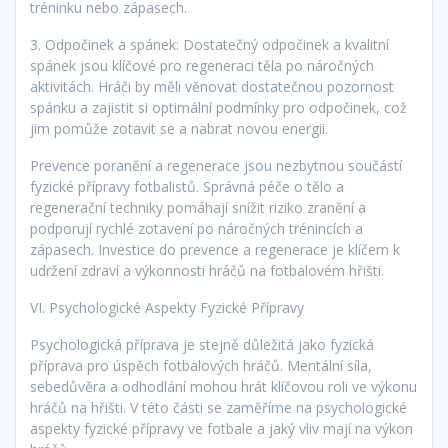
tréninku nebo zápasech.
3. Odpočinek a spánek: Dostatečný odpočinek a kvalitní
spánek jsou klíčové pro regeneraci těla po náročných
aktivitách. Hráči by měli věnovat dostatečnou pozornost
spánku a zajistit si optimální podmínky pro odpočinek, což
jim pomůže zotavit se a nabrat novou energii.
Prevence poranění a regenerace jsou nezbytnou součástí
fyzické přípravy fotbalistů. Správná péče o tělo a
regenerační techniky pomáhají snížit riziko zranění a
podporují rychlé zotavení po náročných trénincích a
zápasech. Investice do prevence a regenerace je klíčem k
udržení zdraví a výkonnosti hráčů na fotbalovém hřišti.
VI. Psychologické Aspekty Fyzické Přípravy
Psychologická příprava je stejně důležitá jako fyzická
příprava pro úspěch fotbalových hráčů. Mentální síla,
sebedůvěra a odhodlání mohou hrát klíčovou roli ve výkonu
hráčů na hřišti. V této části se zaměříme na psychologické
aspekty fyzické přípravy ve fotbale a jaký vliv mají na výkon