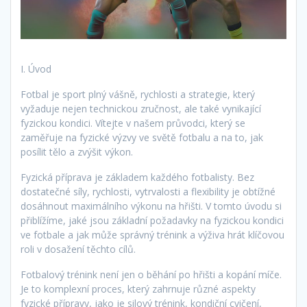
I. Úvod
Fotbal je sport plný vášně, rychlosti a strategie, který
vyžaduje nejen technickou zručnost, ale také vynikající
fyzickou kondici. Vítejte v našem průvodci, který se
zaměřuje na fyzické výzvy ve světě fotbalu a na to, jak
posílit tělo a zvýšit výkon.
Fyzická příprava je základem každého fotbalisty. Bez
dostatečné síly, rychlosti, vytrvalosti a flexibility je obtížné
dosáhnout maximálního výkonu na hřišti. V tomto úvodu si
přiblížíme, jaké jsou základní požadavky na fyzickou kondici
ve fotbale a jak může správný trénink a výživa hrát klíčovou
roli v dosažení těchto cílů.
Fotbalový trénink není jen o běhání po hřišti a kopání míče.
Je to komplexní proces, který zahrnuje různé aspekty
fyzické přípravy, jako je silový trénink, kondiční cvičení,