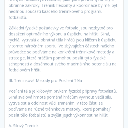
obranné zákroky. Trénink flexibility a koordinace by měl být
nedílnou součástí každého tréninkového programu
fotbalistů.
Základní fyzické požadavky ve fotbale jsou nezbytné pro
dosažení optimálního výkonu a úspěchu na hřišti. Silná,
rychlá, vytrvalá a obratná těla hráčů jsou klíčem k úspěchu
v tomto náročném sportu. Ve zbývajících částech našeho
průvodce se podíváme na konkrétní tréninkové metody a
strategie, které hráčům pomohou posílit tyto fyzické
schopnosti a dosáhnout svého maximálního potenciálu na
fotbalovém hřišti.
III. Tréninkové Metody pro Posílení Těla
Posílení těla je klíčovým prvkem fyzické přípravy fotbalistů.
Silná svalová hmota pomáhá hráčům vyvinout větší sílu,
vytrvalost a odolnost vůči zraněním. V této části se
podíváme na různé tréninkové metody, které pomáhají
posílit tělo fotbalistů a zvýšit jejich výkonnost na hřišti.
A. Silový Trénink