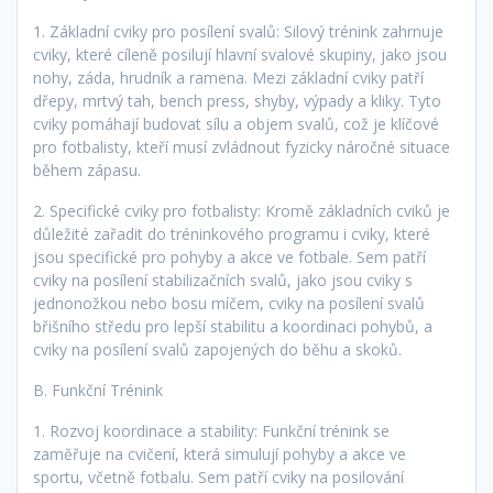
1. Základní cviky pro posílení svalů: Silový trénink zahrnuje
cviky, které cíleně posilují hlavní svalové skupiny, jako jsou
nohy, záda, hrudník a ramena. Mezi základní cviky patří
dřepy, mrtvý tah, bench press, shyby, výpady a kliky. Tyto
cviky pomáhají budovat sílu a objem svalů, což je klíčové
pro fotbalisty, kteří musí zvládnout fyzicky náročné situace
během zápasu.
2. Specifické cviky pro fotbalisty: Kromě základních cviků je
důležité zařadit do tréninkového programu i cviky, které
jsou specifické pro pohyby a akce ve fotbale. Sem patří
cviky na posílení stabilizačních svalů, jako jsou cviky s
jednonožkou nebo bosu míčem, cviky na posílení svalů
břišního středu pro lepší stabilitu a koordinaci pohybů, a
cviky na posílení svalů zapojených do běhu a skoků.
B. Funkční Trénink
1. Rozvoj koordinace a stability: Funkční trénink se
zaměřuje na cvičení, která simulují pohyby a akce ve
sportu, včetně fotbalu. Sem patří cviky na posilování