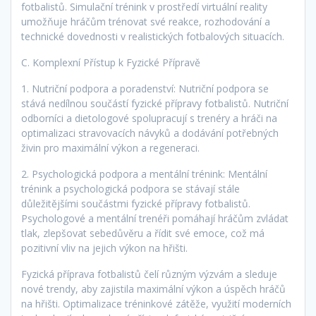
fotbalistů. Simulační trénink v prostředí virtuální reality
umožňuje hráčům trénovat své reakce, rozhodování a
technické dovednosti v realistických fotbalových situacích.
C. Komplexní Přístup k Fyzické Přípravě
1. Nutriční podpora a poradenství: Nutriční podpora se
stává nedílnou součástí fyzické přípravy fotbalistů. Nutriční
odborníci a dietologové spolupracují s trenéry a hráči na
optimalizaci stravovacích návyků a dodávání potřebných
živin pro maximální výkon a regeneraci.
2. Psychologická podpora a mentální trénink: Mentální
trénink a psychologická podpora se stávají stále
důležitějšími součástmi fyzické přípravy fotbalistů.
Psychologové a mentální trenéři pomáhají hráčům zvládat
tlak, zlepšovat sebedůvěru a řídit své emoce, což má
pozitivní vliv na jejich výkon na hřišti.
Fyzická příprava fotbalistů čelí různým výzvám a sleduje
nové trendy, aby zajistila maximální výkon a úspěch hráčů
na hřišti. Optimalizace tréninkové zátěže, využití moderních