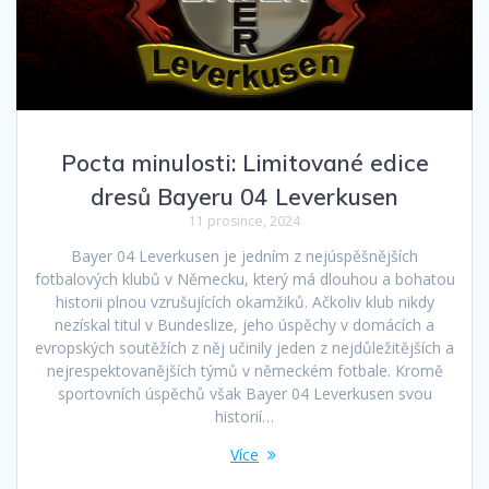
Pocta minulosti: Limitované edice
dresů Bayeru 04 Leverkusen
11 prosince, 2024
Bayer 04 Leverkusen je jedním z nejúspěšnějších
fotbalových klubů v Německu, který má dlouhou a bohatou
historii plnou vzrušujících okamžiků. Ačkoliv klub nikdy
nezískal titul v Bundeslize, jeho úspěchy v domácích a
evropských soutěžích z něj učinily jeden z nejdůležitějších a
nejrespektovanějších týmů v německém fotbale. Kromě
sportovních úspěchů však Bayer 04 Leverkusen svou
historií…
Více