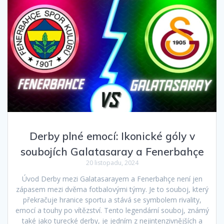
Derby plné emocí: Ikonické góly v
soubojích Galatasaray a Fenerbahçe
20 listopadu, 2024
Úvod Derby mezi Galatasarayem a Fenerbahçe není jen
zápasem mezi dvěma fotbalovými týmy. Je to souboj, který
překračuje hranice sportu a stává se symbolem rivality,
emocí a touhy po vítězství. Tento legendární souboj, známý
také jako turecké derby, je jedním z nejintenzivnějších a