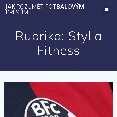
Přeskočit
JAK
ROZUMĚT
FOTBALOVÝM
na
DRESŮM
obsah
Rubrika:
Styl a
Fitness