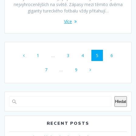
nejvyhrocenějších na světě. Zápasy mezi těmito dvěma
giganty tureckého fotbalu vždy přitahují…
Více
Příspěvek
Stránka
Stránka
Stránka
Stránka
Stránka
1
…
3
4
5
6
navigace
Stránka
Stránka
7
…
9
Hledat
RECENT POSTS