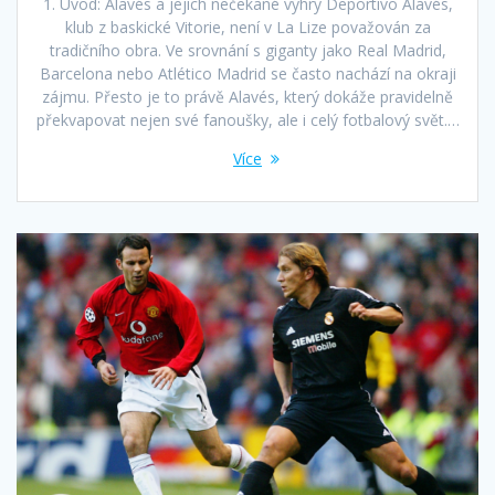
1. Úvod: Alavés a jejich nečekané výhry Deportivo Alavés,
klub z baskické Vitorie, není v La Lize považován za
tradičního obra. Ve srovnání s giganty jako Real Madrid,
Barcelona nebo Atlético Madrid se často nachází na okraji
zájmu. Přesto je to právě Alavés, který dokáže pravidelně
překvapovat nejen své fanoušky, ale i celý fotbalový svět.…
Více