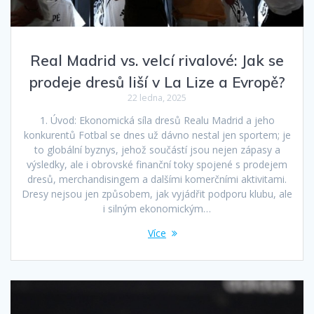
Real Madrid vs. velcí rivalové: Jak se
prodeje dresů liší v La Lize a Evropě?
22 ledna, 2025
1. Úvod: Ekonomická síla dresů Realu Madrid a jeho
konkurentů Fotbal se dnes už dávno nestal jen sportem; je
to globální byznys, jehož součástí jsou nejen zápasy a
výsledky, ale i obrovské finanční toky spojené s prodejem
dresů, merchandisingem a dalšími komerčními aktivitami.
Dresy nejsou jen způsobem, jak vyjádřit podporu klubu, ale
i silným ekonomickým…
Více