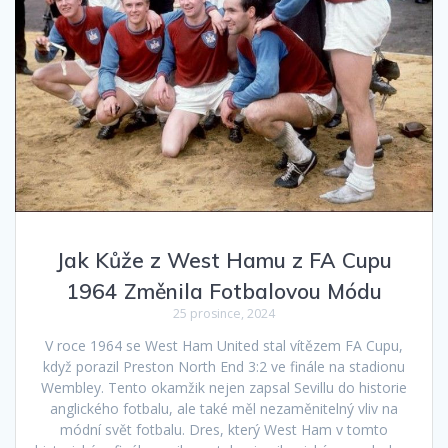
Jak Kůže z West Hamu z FA Cupu
1964 Změnila Fotbalovou Módu
25 prosince, 2024
V roce 1964 se West Ham United stal vítězem FA Cupu,
když porazil Preston North End 3:2 ve finále na stadionu
Wembley. Tento okamžik nejen zapsal Sevillu do historie
anglického fotbalu, ale také měl nezaměnitelný vliv na
módní svět fotbalu. Dres, který West Ham v tomto