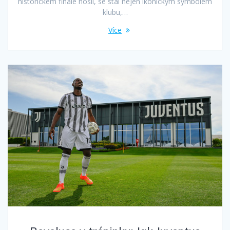
historickém finále nosil, se stal nejen ikonickým symbolem
klubu,…
Více