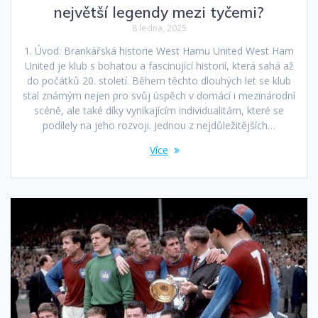
největší legendy mezi tyčemi?
8 ledna, 2025
1. Úvod: Brankářská historie West Hamu United West Ham
United je klub s bohatou a fascinující historií, která sahá až
do počátků 20. století. Během těchto dlouhých let se klub
stal známým nejen pro svůj úspěch v domácí i mezinárodní
scéně, ale také díky vynikajícím individualitám, které se
podílely na jeho rozvoji. Jednou z nejdůležitějších…
Více