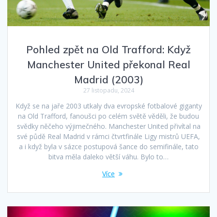
Pohled zpět na Old Trafford: Když
Manchester United překonal Real
Madrid (2003)
27 listopadu, 2024
Když se na jaře 2003 utkaly dva evropské fotbalové giganty
na Old Trafford, fanoušci po celém světě věděli, že budou
svědky něčeho výjimečného. Manchester United přivítal na
své půdě Real Madrid v rámci čtvrtfinále Ligy mistrů UEFA,
a i když byla v sázce postupová šance do semifinále, tato
bitva měla daleko větší váhu. Bylo to…
Více