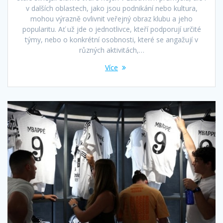
v dalších oblastech, jako jsou podnikání nebo kultura,
mohou výrazně ovlivnit veřejný obraz klubu a jeho
popularitu. Ať už jde o jednotlivce, kteří podporují určité
týmy, nebo o konkrétní osobnosti, které se angažují v
různých aktivitách,…
Více