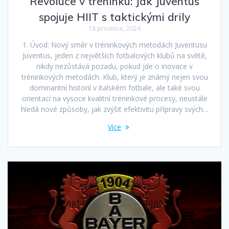
Revoluce v tréninku: Jak Juventus
spojuje HIIT s taktickými drily
18 prosince, 2024
1. Úvod: Nový směr v tréninkových metodách Juventusu
Juventus, jeden z největších fotbalových klubů na světě,
nikdy nezůstává pozadu, pokud jde o inovace v
tréninkových metodách. Klub, který je známý nejen svou
dominantní historií v italském fotbale, ale také svou
orientací na vysoce kvalitní tréninkové procesy, neustále
hledá nové způsoby, jak zvýšit efektivitu přípravy svých…
Více