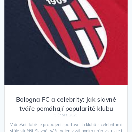
Bologna FC a celebrity: Jak slavné
tváře pomáhají popularitě klubu
5 února, 2025
V dnešní době je propojení sportovních klubů s celebritami
stále silnější. Slavné tváře nejen v zábavním průmyslu, ale i