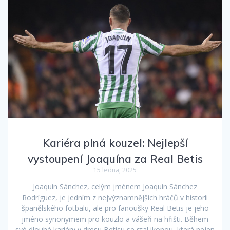
Kariéra plná kouzel: Nejlepší
vystoupení Joaquína za Real Betis
15 ledna, 2025
Joaquín Sánchez, celým jménem Joaquín Sánchez
Rodríguez, je jedním z nejvýznamnějších hráčů v historii
španělského fotbalu, ale pro fanoušky Real Betis je jeho
jméno synonymem pro kouzlo a vášeň na hřišti. Během
své dlouhé kariéry v dresu Betisu se stal ikonou, která nejen