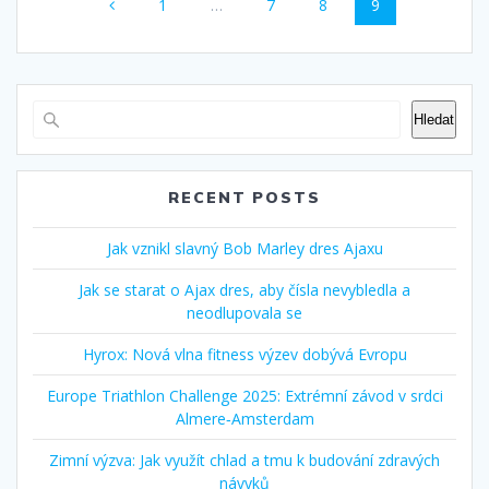
Stránka
Stránka
Stránka
Stránka
1
…
7
8
9
navigace
Hledat
RECENT POSTS
Jak vznikl slavný Bob Marley dres Ajaxu
Jak se starat o Ajax dres, aby čísla nevybledla a
neodlupovala se
Hyrox: Nová vlna fitness výzev dobývá Evropu
Europe Triathlon Challenge 2025: Extrémní závod v srdci
Almere‑Amsterdam
Zimní výzva: Jak využít chlad a tmu k budování zdravých
návyků