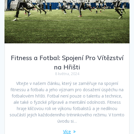
Fitness a Fotbal: Spojení Pro Vítězství
na Hřišti
8 května, 2024
Vítejte v našem článku, který se zaměřuje na spojení
fitnessu a fotbalu a jeho význam pro dosažení úspěchu na
fotbalovém hřišti. Fotbal není pouze o talentu a technice,
ale také o fyzické přípravě a mentální odolnosti. Fitness
hraje klíčovou roli ve výkonu fotbalistů a je nedílnou
součástí jejich každodenního tréninkového režimu. V tomto
úvodu si…
Více