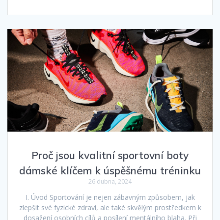
Proč jsou kvalitní sportovní boty
dámské klíčem k úspěšnému tréninku
26 dubna, 2024
I. Úvod Sportování je nejen zábavným způsobem, jak
zlepšit své fyzické zdraví, ale také skvělým prostředkem k
dosažení osobních cílů a posílení mentálního blaha. Při