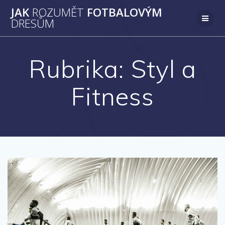
Přeskočit
JAK
ROZUMĚT
FOTBALOVÝM
na
DRESŮM
obsah
Rubrika:
Styl a
Fitness