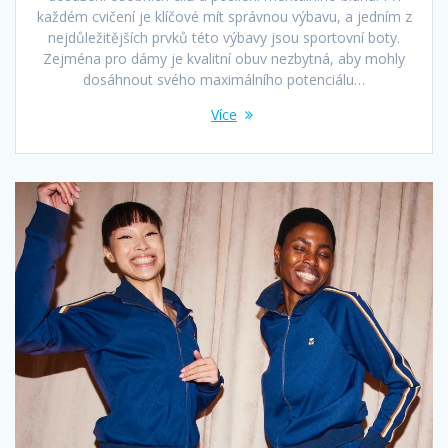
každém cvičení je klíčové mít správnou výbavu, a jedním z
nejdůležitějších prvků této výbavy jsou sportovní boty.
Zejména pro dámy je kvalitní obuv nezbytná, aby mohly
dosáhnout svého maximálního potenciálu…
Více