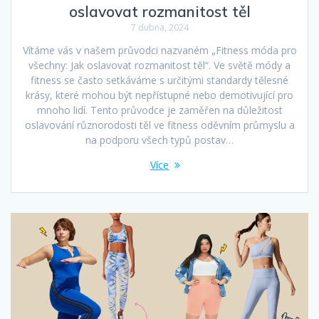
oslavovat rozmanitost těl
7 dubna, 2024
Vítáme vás v našem průvodci nazvaném „Fitness móda pro
všechny: Jak oslavovat rozmanitost těl“. Ve světě módy a
fitness se často setkáváme s určitými standardy tělesné
krásy, které mohou být nepřístupné nebo demotivující pro
mnoho lidí. Tento průvodce je zaměřen na důležitost
oslavování různorodosti těl ve fitness oděvním průmyslu a
na podporu všech typů postav…
Více