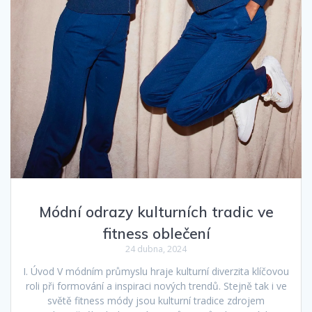
Módní odrazy kulturních tradic ve
fitness oblečení
24 dubna, 2024
I. Úvod V módním průmyslu hraje kulturní diverzita klíčovou
roli při formování a inspiraci nových trendů. Stejně tak i ve
světě fitness módy jsou kulturní tradice zdrojem