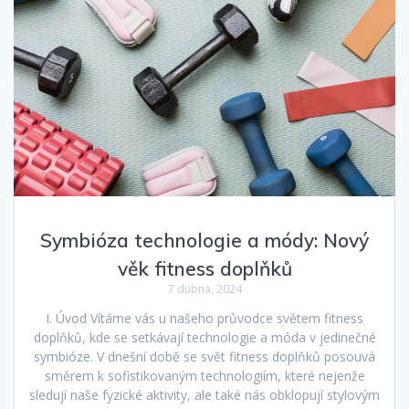
Symbióza technologie a módy: Nový
věk fitness doplňků
7 dubna, 2024
I. Úvod Vítáme vás u našeho průvodce světem fitness
doplňků, kde se setkávají technologie a móda v jedinečné
symbióze. V dnešní době se svět fitness doplňků posouvá
směrem k sofistikovaným technologiím, které nejenže
sledují naše fyzické aktivity, ale také nás obklopují stylovým