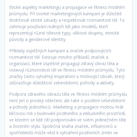
Etické aspekty marketingu a propagace ve fitness módním
průmyslu: Při tvorbě marketingových kampaní je důležité
dodržovat etické zásady a respektovat rozmanitost těl. To
zahrnuje používání reálných lidí jako modelů, kteří
reprezentují různé tělesné typy, věkové skupiny, etnické
původy a genderové identity.
Příklady úspěšných kampaní a značek podporujících
rozmanitost těl: Existuje mnoho příkladů značek a
organizací, které úspěšně propagují zdravý obraz těla a
oslavují různorodost těl ve fitness módním průmyslu. Tyto
značky často vytvářejí inspirativní a motivující obsah, který
zdůrazňuje důležitost sebevědomí, pohody a aktivity.
Podpora zdravého obrazu těla ve fitness módním průmyslu
není jen o prodeji oblečení, ale také o posílení sebevědomí
a pohody jednotlivců. Marketing a propagace mohou hrát
klíčovou roli v budování pozitivního a inkluzivního prostředí,
ve kterém se lidé cítí podporováni ve svém jedinečném těle
a životním stylu. Společná snaha značek, influencerů a
spotřebitelů může vést k vytváření pozitivních změn ve