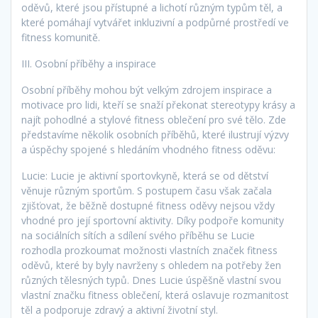
oděvů, které jsou přístupné a lichotí různým typům těl, a
které pomáhají vytvářet inkluzivní a podpůrné prostředí ve
fitness komunitě.
III. Osobní příběhy a inspirace
Osobní příběhy mohou být velkým zdrojem inspirace a
motivace pro lidi, kteří se snaží překonat stereotypy krásy a
najít pohodlné a stylové fitness oblečení pro své tělo. Zde
představíme několik osobních příběhů, které ilustrují výzvy
a úspěchy spojené s hledáním vhodného fitness oděvu:
Lucie: Lucie je aktivní sportovkyně, která se od dětství
věnuje různým sportům. S postupem času však začala
zjišťovat, že běžně dostupné fitness oděvy nejsou vždy
vhodné pro její sportovní aktivity. Díky podpoře komunity
na sociálních sítích a sdílení svého příběhu se Lucie
rozhodla prozkoumat možnosti vlastních značek fitness
oděvů, které by byly navrženy s ohledem na potřeby žen
různých tělesných typů. Dnes Lucie úspěšně vlastní svou
vlastní značku fitness oblečení, která oslavuje rozmanitost
těl a podporuje zdravý a aktivní životní styl.