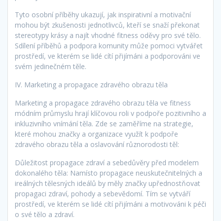
Tyto osobní příběhy ukazují, jak inspirativní a motivační
mohou být zkušenosti jednotlivců, kteří se snaží překonat
stereotypy krásy a najít vhodné fitness oděvy pro své tělo.
Sdílení příběhů a podpora komunity může pomoci vytvářet
prostředí, ve kterém se lidé cítí přijímáni a podporováni ve
svém jedinečném těle.
IV. Marketing a propagace zdravého obrazu těla
Marketing a propagace zdravého obrazu těla ve fitness
módním průmyslu hrají klíčovou roli v podpoře pozitivního a
inkluzivního vnímání těla. Zde se zaměříme na strategie,
které mohou značky a organizace využít k podpoře
zdravého obrazu těla a oslavování různorodosti těl:
Důležitost propagace zdraví a sebedůvěry před modelem
dokonalého těla: Namísto propagace neuskutečnitelných a
ireálných tělesných ideálů by měly značky upřednostňovat
propagaci zdraví, pohody a sebevědomí. Tím se vytváří
prostředí, ve kterém se lidé cítí přijímáni a motivováni k péči
o své tělo a zdraví.