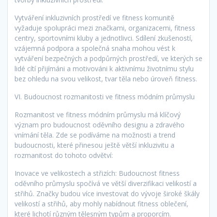
Vytváření inkluzivních prostředí ve fitness komunitě
vyžaduje spolupráci mezi značkami, organizacemi, fitness
centry, sportovními kluby a jednotlivci. Sdílení zkušeností,
vzájemná podpora a společná snaha mohou vést k
vytváření bezpečných a podpůrných prostředí, ve kterých se
lidé cítí přijímáni a motivováni k aktivnímu životnímu stylu
bez ohledu na svou velikost, tvar těla nebo úroveň fitness.
VI. Budoucnost rozmanitosti ve fitness módním průmyslu
Rozmanitost ve fitness módním průmyslu má klíčový
význam pro budoucnost oděvního designu a zdravého
vnímání těla. Zde se podíváme na možnosti a trend
budoucnosti, které přinesou ještě větší inkluzivitu a
rozmanitost do tohoto odvětví:
Inovace ve velikostech a střizích: Budoucnost fitness
oděvního průmyslu spočívá ve větší diverzifikaci velikostí a
střihů. Značky budou více investovat do vývoje široké škály
velikostí a střihů, aby mohly nabídnout fitness oblečení,
které lichotí různým tělesným typům a proporcím.