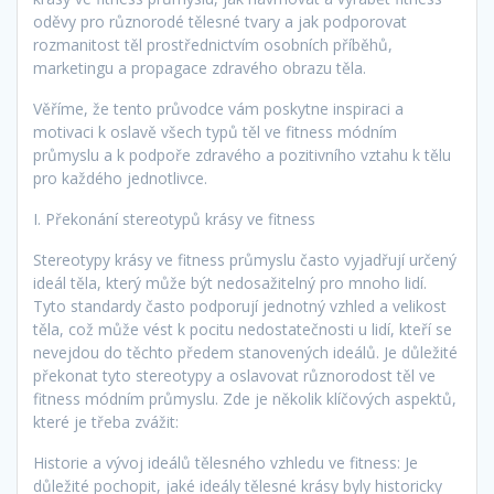
oděvy pro různorodé tělesné tvary a jak podporovat
rozmanitost těl prostřednictvím osobních příběhů,
marketingu a propagace zdravého obrazu těla.
Věříme, že tento průvodce vám poskytne inspiraci a
motivaci k oslavě všech typů těl ve fitness módním
průmyslu a k podpoře zdravého a pozitivního vztahu k tělu
pro každého jednotlivce.
I. Překonání stereotypů krásy ve fitness
Stereotypy krásy ve fitness průmyslu často vyjadřují určený
ideál těla, který může být nedosažitelný pro mnoho lidí.
Tyto standardy často podporují jednotný vzhled a velikost
těla, což může vést k pocitu nedostatečnosti u lidí, kteří se
nevejdou do těchto předem stanovených ideálů. Je důležité
překonat tyto stereotypy a oslavovat různorodost těl ve
fitness módním průmyslu. Zde je několik klíčových aspektů,
které je třeba zvážit:
Historie a vývoj ideálů tělesného vzhledu ve fitness: Je
důležité pochopit, jaké ideály tělesné krásy byly historicky