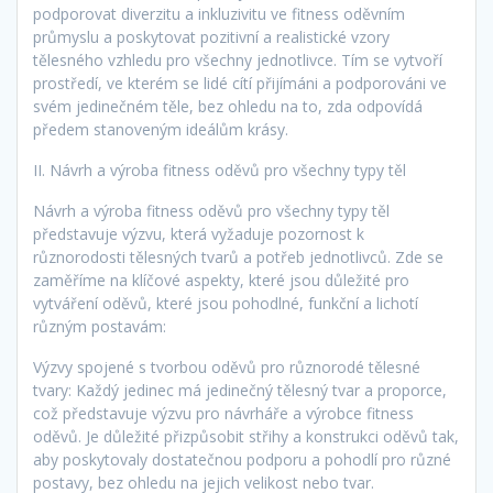
podporovat diverzitu a inkluzivitu ve fitness oděvním
průmyslu a poskytovat pozitivní a realistické vzory
tělesného vzhledu pro všechny jednotlivce. Tím se vytvoří
prostředí, ve kterém se lidé cítí přijímáni a podporováni ve
svém jedinečném těle, bez ohledu na to, zda odpovídá
předem stanoveným ideálům krásy.
II. Návrh a výroba fitness oděvů pro všechny typy těl
Návrh a výroba fitness oděvů pro všechny typy těl
představuje výzvu, která vyžaduje pozornost k
různorodosti tělesných tvarů a potřeb jednotlivců. Zde se
zaměříme na klíčové aspekty, které jsou důležité pro
vytváření oděvů, které jsou pohodlné, funkční a lichotí
různým postavám:
Výzvy spojené s tvorbou oděvů pro různorodé tělesné
tvary: Každý jedinec má jedinečný tělesný tvar a proporce,
což představuje výzvu pro návrháře a výrobce fitness
oděvů. Je důležité přizpůsobit střihy a konstrukci oděvů tak,
aby poskytovaly dostatečnou podporu a pohodlí pro různé
postavy, bez ohledu na jejich velikost nebo tvar.