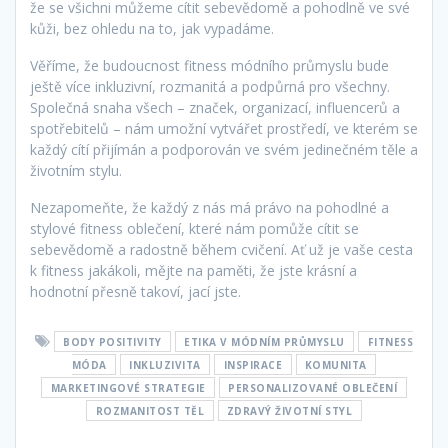
že se všichni můžeme cítit sebevědomě a pohodlně ve své
kůži, bez ohledu na to, jak vypadáme.
Věříme, že budoucnost fitness módního průmyslu bude
ještě více inkluzivní, rozmanitá a podpůrná pro všechny.
Společná snaha všech – značek, organizací, influencerů a
spotřebitelů – nám umožní vytvářet prostředí, ve kterém se
každý cítí přijímán a podporován ve svém jedinečném těle a
životním stylu.
Nezapomeňte, že každý z nás má právo na pohodlné a
stylové fitness oblečení, které nám pomůže cítit se
sebevědomě a radostně během cvičení. Ať už je vaše cesta
k fitness jakákoli, mějte na paměti, že jste krásní a
hodnotní přesně takoví, jací jste.
BODY POSITIVITY
ETIKA V MÓDNÍM PRŮMYSLU
FITNESS
MÓDA
INKLUZIVITA
INSPIRACE
KOMUNITA
MARKETINGOVÉ STRATEGIE
PERSONALIZOVANÉ OBLEČENÍ
ROZMANITOST TĚL
ZDRAVÝ ŽIVOTNÍ STYL