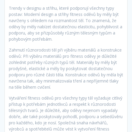
Trendy v designu a střihu, které podporují všechny typy
postav: Moderní design a střihy fitness oděvů by měly být
navrženy s ohledem na rozmanitost těl. To znamená, že
oděvy by měly nabízet dostatečnou elasticitu, pohyblivost a
podporu, aby se přizpůsobily různým tělesným typům a
pohybovým potřebám.
Zahrnutí různorodosti těl při výběru materiálů a konstrukce
oděvů: Při výběru materiálů pro fitness oděvy je důležité
zohlednit potřeby různých typů těl. Materiály by měly být
prodyšné, elastické a měly by poskytovat dostatečnou
podporu pro různé části těla. Konstrukce oděvů by měla být
navržena tak, aby minimalizovala tření a nepříjemné tlaky
na těle během cvičení.
Vytváření fitness oděvů pro všechny typy těl vyžaduje citlivý
přístup k potřebám jednotlivců a respekt k různorodosti
tělesných tvarů. Je důležité, aby oděvy nejenom vypadaly
dobře, ale také poskytovaly pohodlí, podporu a sebedůvěru
pro každého, kdo je nosí. Společná snaha návrhářů,
výrobců a spotřebitelů může vést k vytvoření fitness