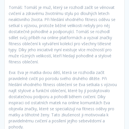
Tomáš: Tomáš je muž, který se rozhodl začít se věnovat
cvičení a zdravému životnímu stylu po dlouhých letech
neaktivního života. Při hledání vhodného fitness oděvu se
setkal s výzvou, protože běžné velikosti nebyly pro něj
dostatečně pohodlné a podporující. Tomáš se rozhodl
sdílet svůj příběh na online platformách a vyzval značky
fitness oblečení k vytváření kolekcí pro všechny tělesné
typy. Díky jeho iniciativě nyní existuje více možností pro
muže různých velikostí, kteří hledají pohodlné a stylové
fitness oblečení.
Eva: Eva je matka dvou dětí, která se rozhodla začít
pravidelně cvičit po porodu svého druhého dítěte. Při
hledání vhodného fitness oblečení se Eva setkala s výzvou
najít stylové a funkční oblečení, které by jí poskytovalo
dostatečnou podporu a pohodlí během cvičení. Díky
inspiraci od ostatních matek na online komunitách Eva
objevila značky, které se specializují na fitness oděvy pro
matky a těhotné ženy. Tato zkušenost ji motivovala k
pravidelnému cvičení a posílení jejího sebevědomí a
pohody.