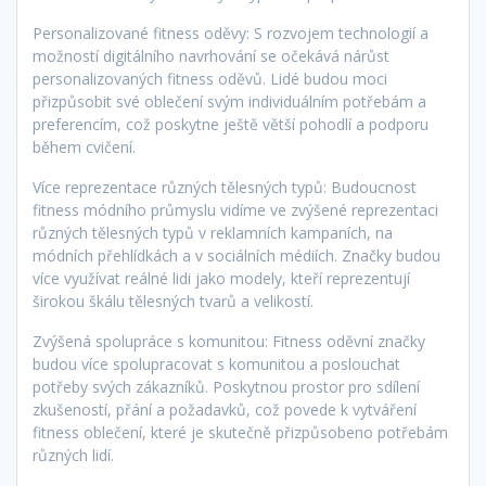
Personalizované fitness oděvy: S rozvojem technologií a
možností digitálního navrhování se očekává nárůst
personalizovaných fitness oděvů. Lidé budou moci
přizpůsobit své oblečení svým individuálním potřebám a
preferencím, což poskytne ještě větší pohodlí a podporu
během cvičení.
Více reprezentace různých tělesných typů: Budoucnost
fitness módního průmyslu vidíme ve zvýšené reprezentaci
různých tělesných typů v reklamních kampaních, na
módních přehlídkách a v sociálních médiích. Značky budou
více využívat reálné lidi jako modely, kteří reprezentují
širokou škálu tělesných tvarů a velikostí.
Zvýšená spolupráce s komunitou: Fitness oděvní značky
budou více spolupracovat s komunitou a poslouchat
potřeby svých zákazníků. Poskytnou prostor pro sdílení
zkušeností, přání a požadavků, což povede k vytváření
fitness oblečení, které je skutečně přizpůsobeno potřebám
různých lidí.