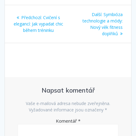
Navigace
Další
Další:
Symbióza
Předchozí
Předchozí:
Cvičení s
pro
příspěvek:
technologie a módy:
příspěvek:
elegancí: Jak vypadat chic
Nový věk fitness
během tréninku
příspěvek
doplňků
Napsat komentář
Vaše e-mailová adresa nebude zveřejněna.
Vyžadované informace jsou označeny
*
Komentář
*