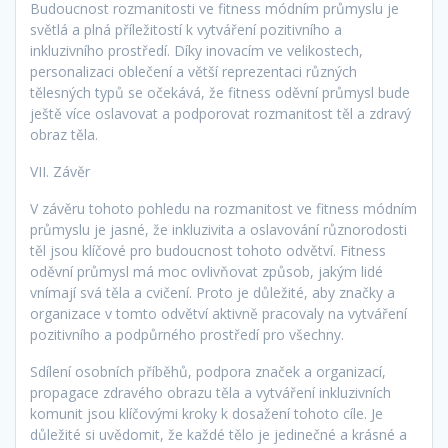
Budoucnost rozmanitosti ve fitness módním průmyslu je
světlá a plná příležitostí k vytváření pozitivního a
inkluzivního prostředí. Díky inovacím ve velikostech,
personalizaci oblečení a větší reprezentaci různých
tělesných typů se očekává, že fitness oděvní průmysl bude
ještě více oslavovat a podporovat rozmanitost těl a zdravý
obraz těla.
VII. Závěr
V závěru tohoto pohledu na rozmanitost ve fitness módním
průmyslu je jasné, že inkluzivita a oslavování různorodosti
těl jsou klíčové pro budoucnost tohoto odvětví. Fitness
oděvní průmysl má moc ovlivňovat způsob, jakým lidé
vnímají svá těla a cvičení. Proto je důležité, aby značky a
organizace v tomto odvětví aktivně pracovaly na vytváření
pozitivního a podpůrného prostředí pro všechny.
Sdílení osobních příběhů, podpora značek a organizací,
propagace zdravého obrazu těla a vytváření inkluzivních
komunit jsou klíčovými kroky k dosažení tohoto cíle. Je
důležité si uvědomit, že každé tělo je jedinečné a krásné a