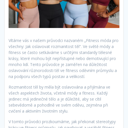
Vítáme vás v našem průvodci nazvaném „Fitness móda pro
všechny: Jak oslavovat rozmanitost těl“. Ve světě módy a
fitness se často setkáváme s určitými standardy tělesné
krásy, které mohou být nepřístupné nebo demotivující pro
mnoho lidí. Tento průvodce je zaměřen na důležitost
oslavování různorodosti těl ve fitness oděvním průmyslu a
na podporu všech typů postav a velikostí.
Rozmanitost těl by měla být oslavována a přijímána ve
všech aspektech života, včetně módy a fitness. Každý
jedinec má jedinečné tělo a je důležité, aby se cítil
sebevědomě a pohodlně ve svém oděvu, zejména při
cvičení a aktivním životním stylu.
V tomto průvodci prozkoumáme, jak překonat stereotypy
krásy ve fitness průmyslu, jak navrhovat a vyrábět fitness