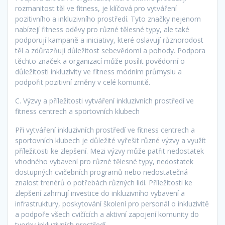
rozmanitost těl ve fitness, je klíčová pro vytváření
pozitivního a inkluzivního prostředí. Tyto značky nejenom
nabízejí fitness oděvy pro různé tělesné typy, ale také
podporují kampaně a iniciativy, které oslavují různorodost
těl a zdůrazňují důležitost sebevědomí a pohody. Podpora
těchto značek a organizací může posílit povědomí o
důležitosti inkluzivity ve fitness módním průmyslu a
podpořit pozitivní změny v celé komunitě.
C. Výzvy a příležitosti vytváření inkluzivních prostředí ve
fitness centrech a sportovních klubech
Při vytváření inkluzivních prostředí ve fitness centrech a
sportovních klubech je důležité vyřešit různé výzvy a využít
příležitosti ke zlepšení. Mezi výzvy může patřit nedostatek
vhodného vybavení pro různé tělesné typy, nedostatek
dostupných cvičebních programů nebo nedostatečná
znalost trenérů o potřebách různých lidí. Příležitosti ke
zlepšení zahrnují investice do inkluzivního vybavení a
infrastruktury, poskytování školení pro personál o inkluzivitě
a podpoře všech cvičících a aktivní zapojení komunity do
tvorby inkluzivních prostředí.