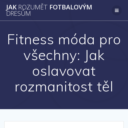
Přeskočit
JAK
ROZUMĚT
FOTBALOVÝM
na
DRESŮM
obsah
Fitness móda pro
všechny: Jak
oslavovat
rozmanitost těl