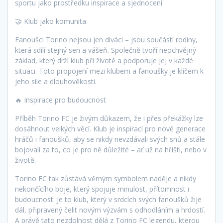
sportu jako prostředku inspirace a sjednocení.
🤝 Klub jako komunita
Fanoušci Torino nejsou jen diváci – jsou součástí rodiny,
která sdílí stejný sen a vášeň. Společně tvoří neochvějný
základ, který drží klub při životě a podporuje jej v každé
situaci. Toto propojení mezi klubem a fanoušky je klíčem k
jeho síle a dlouhověkosti.
🔥 Inspirace pro budoucnost
Příběh Torino FC je živým důkazem, že i přes překážky lze
dosáhnout velkých věcí. Klub je inspirací pro nové generace
hráčů i fanoušků, aby se nikdy nevzdávali svých snů a stále
bojovali za to, co je pro ně důležité – ať už na hřišti, nebo v
životě.
Torino FC tak zůstává věrným symbolem naděje a nikdy
nekončícího boje, který spojuje minulost, přítomnost i
budoucnost. Je to klub, který v srdcích svých fanoušků žije
dál, připravený čelit novým výzvám s odhodláním a hrdostí.
A právě tato nezdolnost dělá z Torino FC legendu, kterou