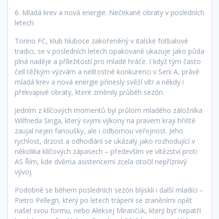
6. Mladá krev a nová energie: Nečekané obraty v posledních
letech
Torino FC, klub hluboce zakořeněný v italské fotbalové
tradici, se v posledních letech opakovaně ukazuje jako půda
plná naděje a příležitostí pro mladé hráče. I když tým často
čelí těžkým výzvám a nelítostné konkurenci v Serii A, právě
mladá krev a nová energie přinesly svěží vítr a někdy i
překvapivé obraty, které změnily průběh sezón.
Jedním z klíčových momentů byl průlom mladého záložníka
Wilfrieda Singa, který svými výkony na pravém kraji hřiště
zaujal nejen fanoušky, ale i odbornou veřejnost. Jeho
rychlost, drzost a odhodlání se ukázaly jako rozhodující v
několika klíčových zápasech – především ve vítězství proti
AS Řím, kde dvěma asistencemi zcela otočil nepříznivý
vývoj.
Podobně se během posledních sezón blýskli i další mladíci –
Pietro Pellegri, který po letech trápení se zraněními opět
našel svou formu, nebo Aleksej Mirančuk, který byť nepatří