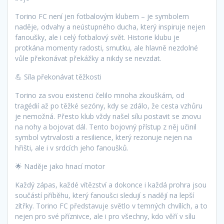
Torino FC není jen fotbalovým klubem – je symbolem
naděje, odvahy a neústupného ducha, který inspiruje nejen
fanoušky, ale i celý fotbalový svět. Historie klubu je
protkána momenty radosti, smutku, ale hlavně nezdolné
vůle překonávat překážky a nikdy se nevzdat.
💪 Síla překonávat těžkosti
Torino za svou existenci čelilo mnoha zkouškám, od
tragédií až po těžké sezóny, kdy se zdálo, že cesta vzhůru
je nemožná. Přesto klub vždy našel sílu postavit se znovu
na nohy a bojovat dál. Tento bojovný přístup z něj učinil
symbol vytrvalosti a resilience, který rezonuje nejen na
hřišti, ale i v srdcích jeho fanoušků.
🌟 Naděje jako hnací motor
Každý zápas, každé vítězství a dokonce i každá prohra jsou
součástí příběhu, který fanoušci sledují s nadějí na lepší
zítřky. Torino FC představuje světlo v temných chvílích, a to
nejen pro své příznivce, ale i pro všechny, kdo věří v sílu