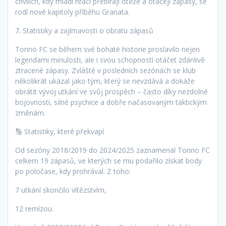
chvílích, kdy mladí hráči přebírají otěže a otáčejí zápasy, se
rodí nové kapitoly příběhu Granata.
7. Statistiky a zajímavosti o obratu zápasů
Torino FC se během své bohaté historie proslavilo nejen
legendami minulosti, ale i svou schopností otáčet zdánlivě
ztracené zápasy. Zvláště v posledních sezónách se klub
několikrát ukázal jako tým, který se nevzdává a dokáže
obrátit vývoj utkání ve svůj prospěch – často díky nezdolné
bojovnosti, silné psychice a dobře načasovaným taktickým
změnám.
🔢 Statistiky, které překvapí
Od sezóny 2018/2019 do 2024/2025 zaznamenal Torino FC
celkem 19 zápasů, ve kterých se mu podařilo získat body
po poločase, kdy prohrával. Z toho:
7 utkání skončilo vítězstvím,
12 remízou.