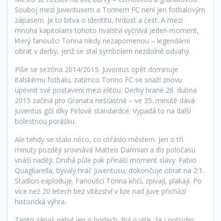
Souboj mezi Juventusem a Torinem FC není jen fotbalovým
zápasem. Je to bitva o identitu, hrdost a čest. A mezi
mnoha kapitolami tohoto rivalství vyčnívá jeden moment,
který fanoušci Torina nikdy nezapomenou – legendární
obrat v derby, jenž se stal symbolem nezdolné odvahy.
Píše se sezóna 2014/2015. Juventus opět dominuje
italskému fotbalu, zatímco Torino FC se snaží znovu
upevnit své postavení mezi elitou. Derby hrané 26. dubna
2015 začíná pro Granata nešťastně – ve 35. minutě dává
Juventus gól díky Pirlově standardce. Vypadá to na další
bolestnou porážku.
Ale tehdy se stalo něco, co otřáslo městem. Jen o tři
minuty později srovnává Matteo Darmian a do poločasu
vnáší naději. Druhá půle pak přináší moment slávy: Fabio
Quagliarella, bývalý hráč Juventusu, dokončuje obrat na 2:1.
Stadion exploduje. Fanoušci Torina křičí, zpívají, plakají. Po
více než 20 letech bez vítězství v lize nad Juve přichází
historická výhra.
Tento zápas nebyl jen o bodech. Byl o víře, že i outsider