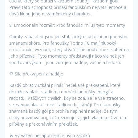
ducha, který se odráží v každém souboji i každém gólu.
Právě tato schopnost přináší fanouškům největší emoce a
dává klubu jeho nezaměnitelný charakter.
8. Emocionální rozměr: Proč fanoušci milují tyto momenty
Obraty zápasů nejsou jen statistickými údaji nebo pouhými
změnami skóre. Pro fanoušky Torino FC mají hluboký
emocionální význam, který utváří silné pouto mezi klubem a
jeho příznivci. Tyto momenty představují něco víc než jen
sportovní výkon – jsou zdrojem naděje, vášně a hrdosti.
💚 Síla překvapení a naděje
Každý obrat v utkání přináší nečekané překvapení, které
dokáže zaplavit stadion a domácí fanoušky energií a
radostí. I v těžkých chvílích, kdy se zdá, že je vše ztraceno,
se zvedne hlas a srdce stadionu bijí silněji. Pro fanoušky
znamená každý gól po prohře naplnění naděje, že tým
nikdy nevzdává boj, což rezonuje s jejich vlastními životními
příběhy a překonáváním překážek.
🔥 Vytváření nezapomenutelných zážitků