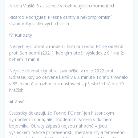
Nikola Vlašić: 3 asistence v rozhodujících momentech.
Ricardo Rodríguez: Přesné centry a nekompromisní
standardky v klíčových chvílích.
💡 Kuriozity
Nejrychlejší obrat v moderní historii Torino FC se odehrál
proti Sampdorii (2021), kde tým otočil výsledek z 0:1 na 2:1
během 4 minut.
Nejvíce dramatický obrat pak přišel v roce 2022 proti
Udinese, kdy po červené kartě v 60. minutě Torino srovnalo
v 85. minutě a rozhodlo v nastavení – přestože hrálo v 10
hráčích.
📊 Závěr
Statistiky dokazují, že Torino FC není jen historickým
symbolem Turína, ale i moderním týmem s duchem
bojovníka. Obraty zápasů nejsou náhodné – jsou
výsledkem fyzické připravenosti, mentální síly a týmového