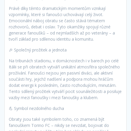
Právě díky těmto dramatickým momentům vznikají
vzpomínky, které si fanoušci uchovávají celý život.
Emocionální náboj obratu se často stává tématem
rozhovorů, debat i oslav. Tyto okamžiky spojují různé
generace fanoušků – od nejmladších až po veterány – a
tvoří základ pro sdílenou identitu a komunitu.
🎉 Společný prožitek a jednota
Na tribunách stadionu, v domácnostech i v barech po celé
Itálii se při obratech vytváří unikátní atmosféra společného
prožívání. Fanoušci nejsou jen pasivní diváci, ale aktivní
součásti hry, jejichž nadšení a podpora mohou hráčům
dodat energii k posledním, často rozhodujícím, minutám.
Tento sdílený prožitek vytváří pocit sounáležitosti a posiluje
vazby mezi fanoušky i mezi fanoušky a klubem.
💪 Symbol nezdolného ducha
Obraty jsou také symbolem toho, co znamená být
fanouškem Torino FC – nikdy se nevzdat, bojovat do