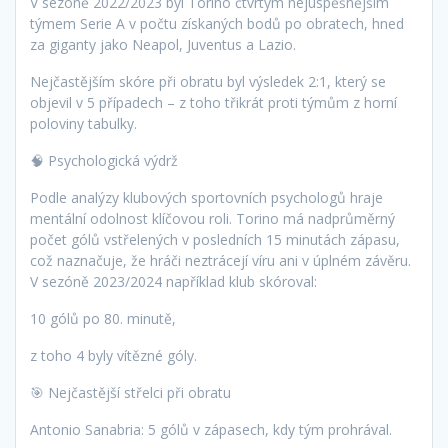
V sezóně 2022/2023 byl Torino čtvrtým nejúspěšnějším
týmem Serie A v počtu získaných bodů po obratech, hned
za giganty jako Neapol, Juventus a Lazio.
Nejčastějším skóre při obratu byl výsledek 2:1, který se
objevil v 5 případech – z toho třikrát proti týmům z horní
poloviny tabulky.
🧠 Psychologická výdrž
Podle analýzy klubových sportovních psychologů hraje
mentální odolnost klíčovou roli. Torino má nadprůměrný
počet gólů vstřelených v posledních 15 minutách zápasu,
což naznačuje, že hráči neztrácejí víru ani v úplném závěru.
V sezóně 2023/2024 například klub skóroval:
10 gólů po 80. minutě,
z toho 4 byly vítězné góly.
🎯 Nejčastější střelci při obratu
Antonio Sanabria: 5 gólů v zápasech, kdy tým prohrával.