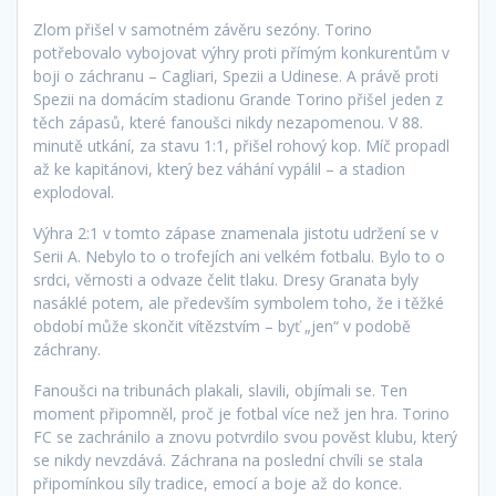
Zlom přišel v samotném závěru sezóny. Torino
potřebovalo vybojovat výhry proti přímým konkurentům v
boji o záchranu – Cagliari, Spezii a Udinese. A právě proti
Spezii na domácím stadionu Grande Torino přišel jeden z
těch zápasů, které fanoušci nikdy nezapomenou. V 88.
minutě utkání, za stavu 1:1, přišel rohový kop. Míč propadl
až ke kapitánovi, který bez váhání vypálil – a stadion
explodoval.
Výhra 2:1 v tomto zápase znamenala jistotu udržení se v
Serii A. Nebylo to o trofejích ani velkém fotbalu. Bylo to o
srdci, věrnosti a odvaze čelit tlaku. Dresy Granata byly
nasáklé potem, ale především symbolem toho, že i těžké
období může skončit vítězstvím – byť „jen“ v podobě
záchrany.
Fanoušci na tribunách plakali, slavili, objímali se. Ten
moment připomněl, proč je fotbal více než jen hra. Torino
FC se zachránilo a znovu potvrdilo svou pověst klubu, který
se nikdy nevzdává. Záchrana na poslední chvíli se stala
připomínkou síly tradice, emocí a boje až do konce.