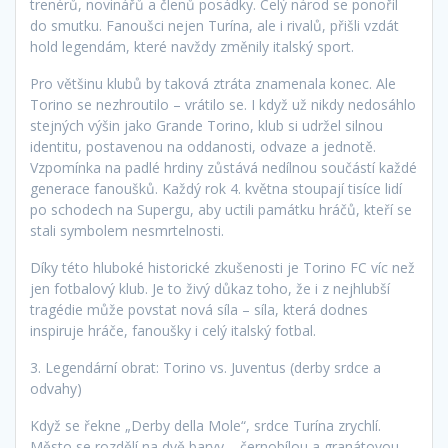
trenérů, novinářů a členů posádky. Celý národ se ponořil
do smutku. Fanoušci nejen Turína, ale i rivalů, přišli vzdát
hold legendám, které navždy změnily italský sport.
Pro většinu klubů by taková ztráta znamenala konec. Ale
Torino se nezhroutilo – vrátilo se. I když už nikdy nedosáhlo
stejných výšin jako Grande Torino, klub si udržel silnou
identitu, postavenou na oddanosti, odvaze a jednotě.
Vzpomínka na padlé hrdiny zůstává nedílnou součástí každé
generace fanoušků. Každý rok 4. května stoupají tisíce lidí
po schodech na Supergu, aby uctili památku hráčů, kteří se
stali symbolem nesmrtelnosti.
Díky této hluboké historické zkušenosti je Torino FC víc než
jen fotbalový klub. Je to živý důkaz toho, že i z nejhlubší
tragédie může povstat nová síla – síla, která dodnes
inspiruje hráče, fanoušky i celý italský fotbal.
3. Legendární obrat: Torino vs. Juventus (derby srdce a
odvahy)
Když se řekne „Derby della Mole“, srdce Turína zrychlí.
Město se rozdělí na dvě barvy – černobílou a granátovou.