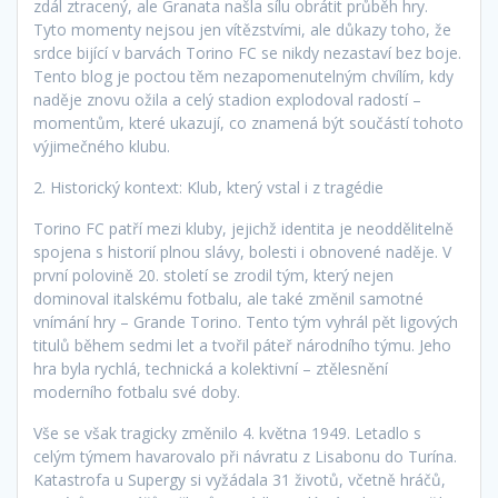
zdál ztracený, ale Granata našla sílu obrátit průběh hry.
Tyto momenty nejsou jen vítězstvími, ale důkazy toho, že
srdce bijící v barvách Torino FC se nikdy nezastaví bez boje.
Tento blog je poctou těm nezapomenutelným chvílím, kdy
naděje znovu ožila a celý stadion explodoval radostí –
momentům, které ukazují, co znamená být součástí tohoto
výjimečného klubu.
2. Historický kontext: Klub, který vstal i z tragédie
Torino FC patří mezi kluby, jejichž identita je neoddělitelně
spojena s historií plnou slávy, bolesti i obnovené naděje. V
první polovině 20. století se zrodil tým, který nejen
dominoval italskému fotbalu, ale také změnil samotné
vnímání hry – Grande Torino. Tento tým vyhrál pět ligových
titulů během sedmi let a tvořil páteř národního týmu. Jeho
hra byla rychlá, technická a kolektivní – ztělesnění
moderního fotbalu své doby.
Vše se však tragicky změnilo 4. května 1949. Letadlo s
celým týmem havarovalo při návratu z Lisabonu do Turína.
Katastrofa u Supergy si vyžádala 31 životů, včetně hráčů,