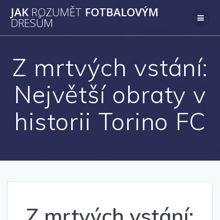
Přeskočit
JAK
ROZUMĚT
FOTBALOVÝM
na
DRESŮM
obsah
Z mrtvých vstání:
Největší obraty v
historii Torino FC
Z mrtvých vstání: