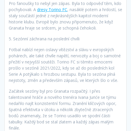
Pro fanoušky to nebyl jen zápas. Byla to odpověď těm, kdo
pochybovali. A
dresy Torino FC
, nasáklé potem a hrdostí, se
staly součástí jedné z nejkrásnějších kapitol moderní
historie klubu. Evropě bylo znovu připomenuto, že když
Granata hraje se srdcem, je schopná čehokoli.
5. Sezónní záchrana na poslední chvíli
Fotbal nabízí nejen oslavy vítězství a slávu v evropských
pohárech, ale také chvíle napětí, nervozity a boj o samotné
přežití v nejvyšší soutěži. Torino FC si těmito emocemi
prošlo v sezóně 2021/2022, kdy se až do posledních kol
Serie A potýkalo s hrozbou sestupu. Byla to sezóna plná
nejistoty, změn a především zápasů, ve kterých šlo o vše.
Začátek sezóny byl pro Granata rozpačitý. I přes
talentované hráče a nového trenéra Ivana Juriće se týmu
nedařilo najít konzistentní formu. Zranění klíčových opor,
špatná efektivita v útoku a několik zbytečně ztracených
bodů znamenaly, že se Torino usadilo ve spodní části
tabulky. Každý bod se stal zlatem a každý zápas malým
finále.