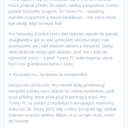
může přepsat příběh. Že vášeň, taktika a bojovnost mohou
porazit mocného soupeře. Že Torino FC – navzdory
menším rozpočtům a menší medializaci – má srdce, které
bije silněji, když to nejvíc bolí.
Pro fanoušky zůstává tento den hluboko vepsán do paměti.
Quagliarellův gól se stal symbolem vítězství nejen nad
Juventusem, ale i nad vlastním stínem a minulostí. Derby
della Mole tak tehdy opět ukázalo, proč má v Itálii tak
výjimečné místo – a proč Torino FC stále inspiruje věrné,
kteří nosí granátovou barvu v srdci.
4. Evropská noc, na kterou se nezapomíná
Evropa má své kouzlo. Pro mnohé kluby představují
evropské poháry šanci ukázat se celému kontinentu, psát
nové příběhy, které překračují hranice lig a států. Pro
Torino FC se jedním z nejsilnějších evropských momentů
stala noc 26. února 2015, kdy v rámci Evropské ligy zavítali
Granata na půdu Athletic Bilbao. A co se tam stalo, vešlo
do historie.