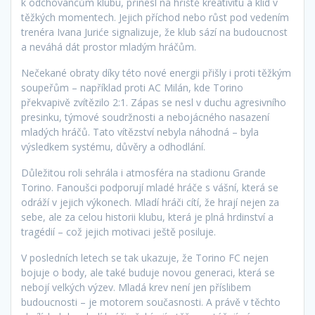
k odchovancům klubu, přinesl na hřiště kreativitu a klid v
těžkých momentech. Jejich příchod nebo růst pod vedením
trenéra Ivana Juriće signalizuje, že klub sází na budoucnost
a neváhá dát prostor mladým hráčům.
Nečekané obraty díky této nové energii přišly i proti těžkým
soupeřům – například proti AC Milán, kde Torino
překvapivě zvítězilo 2:1. Zápas se nesl v duchu agresivního
presinku, týmové soudržnosti a nebojácného nasazení
mladých hráčů. Tato vítězství nebyla náhodná – byla
výsledkem systému, důvěry a odhodlání.
Důležitou roli sehrála i atmosféra na stadionu Grande
Torino. Fanoušci podporují mladé hráče s vášní, která se
odráží v jejich výkonech. Mladí hráči cítí, že hrají nejen za
sebe, ale za celou historii klubu, která je plná hrdinství a
tragédií – což jejich motivaci ještě posiluje.
V posledních letech se tak ukazuje, že Torino FC nejen
bojuje o body, ale také buduje novou generaci, která se
nebojí velkých výzev. Mladá krev není jen příslibem
budoucnosti – je motorem současnosti. A právě v těchto