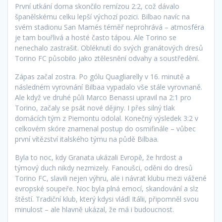
První utkání doma skončilo remízou 2:2, což dávalo
španělskému celku lepší výchozí pozici. Bilbao navíc na
svém stadionu San Mamés téměř neprohrává – atmosféra
je tam bouřlivá a hosté často tápou. Ale Torino se
nenechalo zastrašit. Obléknutí do svých granátových dresů
Torino FC působilo jako ztělesnění odvahy a soustředění.
Zápas začal zostra. Po gólu Quagliarelly v 16. minutě a
následném vyrovnání Bilbaa vypadalo vše stále vyrovnaně.
Ale když ve druhé půli Marco Benassi upravil na 2:1 pro
Torino, začaly se psát nové dějiny. I přes silný tlak
domácích tým z Piemontu odolal. Konečný výsledek 3:2 v
celkovém skóre znamenal postup do osmifinále – vůbec
první vítězství italského týmu na půdě Bilbaa.
Byla to noc, kdy Granata ukázali Evropě, že hrdost a
týmový duch nikdy nezmizely. Fanoušci, oděni do dresů
Torino FC, slavili nejen výhru, ale i návrat klubu mezi vážené
evropské soupeře. Noc byla plná emocí, skandování a slz
štěstí. Tradiční klub, který kdysi vládl Itálii, připomněl svou
minulost – ale hlavně ukázal, že má i budoucnost.