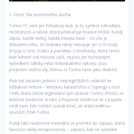
1. Úvod: Síla nezlomného ducha
Torino FC není jen fotbalový klub. Je to symbol odhodlání,
nezdolnosti a vášně, která překračuje hranice hřiště. Každý
zápas, každé derby, každá minuta navíc – to vše je
důkazem toho, že Granata nikdy nebojuje jen o tři body.
Bojuje o čest, tradici a památku. Comebacky, které tento
klub během své historie zažil, nejsou jen technickým
výsledkem taktiky nebo individuálního výkonu. Jsou
projevem vnitřní síly, kterou si Torino nese jako dědictví.
Klub byl zasažen jednou z nejtragičtějších událostí ve
fotbalové historii – leteckou katastrofou u Supergy v roce
1949, která zničila legendární tým Grande Torino. Přesto se
dokázal zvednout. A tato schopnost zvednout se z popela,
vstát tam, kde ostatní zůstali ležet, se stala nedílnou
součástí DNA Turína.
Právě tato nezlomná mentalita se promítá do zápasů, které
fanoušci nikdy nezapomenou – zápasů, kde se výsledek