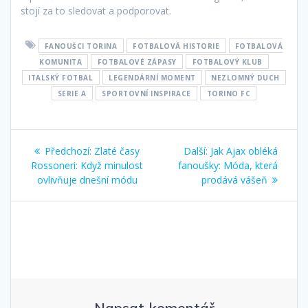
stojí za to sledovat a podporovat.
FANOUŠCI TORINA
FOTBALOVÁ HISTORIE
FOTBALOVÁ
KOMUNITA
FOTBALOVÉ ZÁPASY
FOTBALOVÝ KLUB
ITALSKÝ FOTBAL
LEGENDÁRNÍ MOMENT
NEZLOMNÝ DUCH
SERIE A
SPORTOVNÍ INSPIRACE
TORINO FC
Navigace
Předchozí
Další
Předchozí:
Zlaté časy
Další:
Jak Ajax obléká
pro
příspěvek:
příspěvek:
Rossoneri: Když minulost
fanoušky: Móda, která
ovlivňuje dnešní módu
prodává vášeň
příspěvek