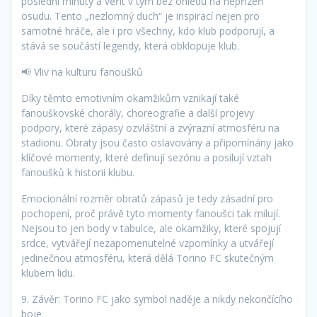
poslední minuty a věřit v tým bez ohledu na nepřízeň
osudu. Tento „nezlomný duch“ je inspirací nejen pro
samotné hráče, ale i pro všechny, kdo klub podporují, a
stává se součástí legendy, která obklopuje klub.
📢 Vliv na kulturu fanoušků
Díky těmto emotivním okamžikům vznikají také
fanouškovské chorály, choreografie a další projevy
podpory, které zápasy ozvláštní a zvýrazní atmosféru na
stadionu. Obraty jsou často oslavovány a připomínány jako
klíčové momenty, které definují sezónu a posilují vztah
fanoušků k historii klubu.
Emocionální rozměr obratů zápasů je tedy zásadní pro
pochopení, proč právě tyto momenty fanoušci tak milují.
Nejsou to jen body v tabulce, ale okamžiky, které spojují
srdce, vytvářejí nezapomenutelné vzpomínky a utvářejí
jedinečnou atmosféru, která dělá Torino FC skutečným
klubem lidu.
9. Závěr: Torino FC jako symbol naděje a nikdy nekončícího
boje