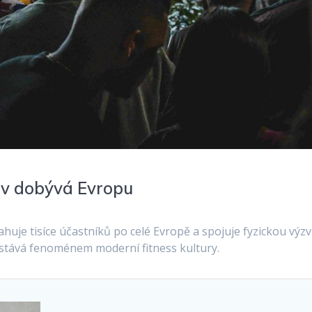
zev dobývá Evropu
huje tisíce účastníků po celé Evropě a spojuje fyzickou výzv
 stává fenoménem moderní fitness kultury.