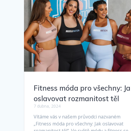
Fitness móda pro všechny: Ja
oslavovat rozmanitost těl
7 dubna, 2024
Vítáme vás v našem průvodci nazvaném
„Fitness móda pro všechny: Jak oslavovat
rozmanitost těl“. Ve světě módy a fitness se