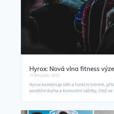
Hyrox: Nová vlna fitness vý
19 listopadu, 2025
Hyrox kombinuje běh a funkční trénink, přita
soutěžní ducha a komunitní zážitky, čímž se