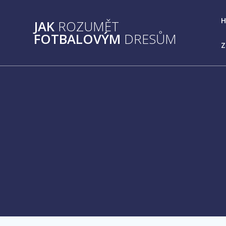
Přeskočit
na
JAK
ROZUMĚT
obsah
FOTBALOVÝM
DRESŮM
Z