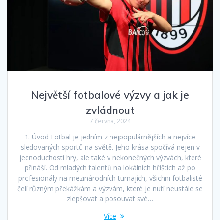
Největší fotbalové výzvy a jak je
zvládnout
7 června, 2024
1. Úvod Fotbal je jedním z nejpopulárnějších a nejvíce
sledovaných sportů na světě. Jeho krása spočívá nejen v
jednoduchosti hry, ale také v nekonečných výzvách, které
přináší. Od mladých talentů na lokálních hřištích až po
profesionály na mezinárodních turnajích, všichni fotbalisté
čelí různým překážkám a výzvám, které je nutí neustále se
zlepšovat a posouvat své…
Více