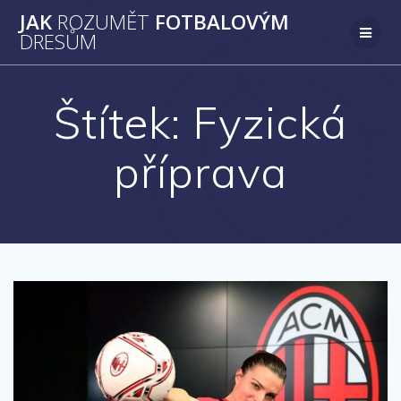
Přeskočit
JAK
ROZUMĚT
FOTBALOVÝM
na
DRESŮM
obsah
Štítek:
Fyzická
příprava