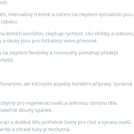
sti:
ěh, intervalový trénink a cvičení na zlepšení vytrvalosti jsou
 zápasu.
na dolních končetin, zlepšuje rychlost, sílu střelby a celkovo
y a skoky jsou pro fotbalisty velmi přínosné.
 na zlepšení flexibility a rovnováhy pomáhají předejít
pohybů.
ovanými, ale klíčovými aspekty kondiční přípravy. Správná
ezbytný pro regeneraci svalů a celkovou obnovu těla.
ostatečně dlouhý spánek.
raci a dodává tělu potřebné živiny pro růst a opravu svalů.
aridy a zdravé tuky je nezbytná.