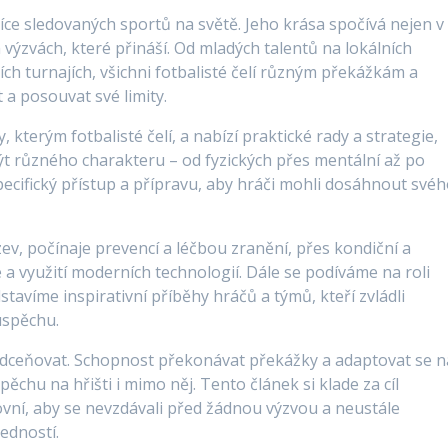
více sledovaných sportů na světě. Jeho krása spočívá nejen v
výzvách, které přináší. Od mladých talentů na lokálních
ch turnajích, všichni fotbalisté čelí různým překážkám a
 a posouvat své limity.
 kterým fotbalisté čelí, a nabízí praktické rady a strategie,
ýt různého charakteru – od fyzických přes mentální až po
specifický přístup a přípravu, aby hráči mohli dosáhnout své
ev, počínaje prevencí a léčbou zranění, přes kondiční a
e a využití moderních technologií. Dále se podíváme na roli
tavíme inspirativní příběhy hráčů a týmů, kteří zvládli
úspěchu.
odceňovat. Schopnost překonávat překážky a adaptovat se n
chu na hřišti i mimo něj. Tento článek si klade za cíl
rovní, aby se nevzdávali před žádnou výzvou a neustále
vedností.