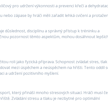
klíčový pro udržení výkonnosti a prevenci křečí a dehydratac
 nebo zápase by hráči měli zařadit lehká cvičení a protažen
uje důslednost, disciplínu a správný přístup k tréninku a
tatečnou pozornost těmto aspektům, mohou dosáhnout lepšíc
itou roli jako fyzická příprava. Schopnost zvládat stres, tlak
odovat mezi úspěchem a neúspěchem na hřišti. Tento oddíl s
aci a udržení pozitivního myšlení.
port, který přináší mnoho stresových situací. Hráči musí čel
řiště. Zvládání stresu a tlaku je nezbytné pro optimální