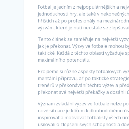
Fotbal je jedním z nejpopulárnějších a nej
jednoduchosti hry, ale také v nekonečných 
hřištích až po profesionály na mezinárodní
výzvám, které je nutí neustále se zlepšovat
Tento článek se zaměřuje na největší výzvy,
jak je překonat. Výzvy ve fotbale mohou b
taktické. Každá z těchto oblastí vyžaduje 
maximálního potenciálu.
Projdeme si různé aspekty fotbalových výz
mentální přípravu, až po taktické strategi
trenérů v překonávání těchto výzev a předs
překonat své největší překážky a dosáhli 
Význam zvládání výzev ve fotbale nelze p
nové situace je klíčem k dlouhodobému úspě
inspirovat a motivovat fotbalisty všech ú
usilovali o zlepšení svých schopností a do