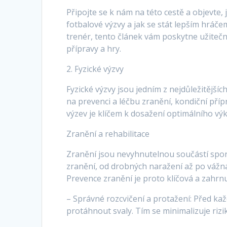
Připojte se k nám na této cestě a objevte
fotbalové výzvy a jak se stát lepším hráčem
trenér, tento článek vám poskytne užitečn
přípravy a hry.
2. Fyzické výzvy
Fyzické výzvy jsou jedním z nejdůležitějšíc
na prevenci a léčbu zranění, kondiční pří
výzev je klíčem k dosažení optimálního výk
Zranění a rehabilitace
Zranění jsou nevyhnutelnou součástí sport
zranění, od drobných naražení až po vážn
Prevence zranění je proto klíčová a zahrn
– Správné rozcvičení a protažení: Před ka
protáhnout svaly. Tím se minimalizuje rizik