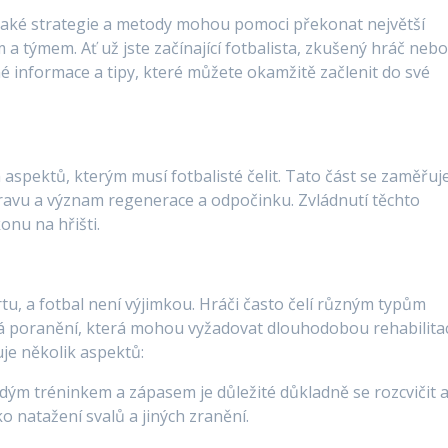
, jaké strategie a metody mohou pomoci překonat největší
 a týmem. Ať už jste začínající fotbalista, zkušený hráč neb
é informace a tipy, které můžete okamžitě začlenit do své
h aspektů, kterým musí fotbalisté čelit. Tato část se zaměřuj
pravu a význam regenerace a odpočinku. Zvládnutí těchto
onu na hřišti.
u, a fotbal není výjimkou. Hráči často čelí různým typům
á poranění, která mohou vyžadovat dlouhodobou rehabilitac
uje několik aspektů:
ždým tréninkem a zápasem je důležité důkladně se rozcvičit 
o natažení svalů a jiných zranění.