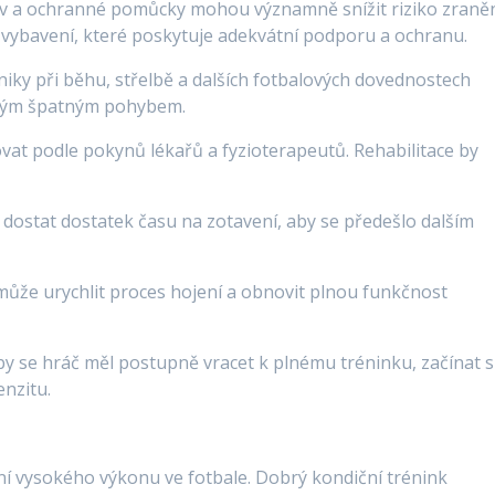
buv a ochranné pomůcky mohou významně snížit riziko zraněn
ho vybavení, které poskytuje adekvátní podporu a ochranu.
iky při běhu, střelbě a dalších fotbalových dovednostech
ným špatným pohybem.
ovat podle pokynů lékařů a fyzioterapeutů. Rehabilitace by
 dostat dostatek času na zotavení, aby se předešlo dalším
 může urychlit proces hojení a obnovit plnou funkčnost
by se hráč měl postupně vracet k plnému tréninku, začínat s
enzitu.
ní vysokého výkonu ve fotbale. Dobrý kondiční trénink