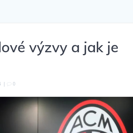
lové výzvy a jak je
4
|
0