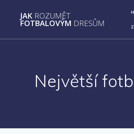
Přeskočit
na
JAK
ROZUMĚT
obsah
FOTBALOVÝM
DRESŮM
Z
Největší fot