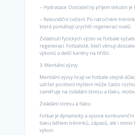
– Hydratace: Dostatečný příjem tekutin je 
– Rekondiční cvičení: Po náročném tréninku
která pomáhají urychlit regeneraci svalů.
Zvládnutí fyzických výzev ve fotbale vyžad
regeneraci. Fotbalisté, kteří věnují dos
výkonů a delší kariéry na hřišti.
3. Mentální výzvy
Mentální výzvy hrají ve fotbale stejně důlež
udržet pozitivní myšlení může často rozh
zaměřuje na zvládání stresu a tlaku, motiv
Zvládání stresu a tlaku
Fotbal je dynamický a vysoce konkurenční s
tlaku během tréninků, zápasů, ale i mimo h
výkon.